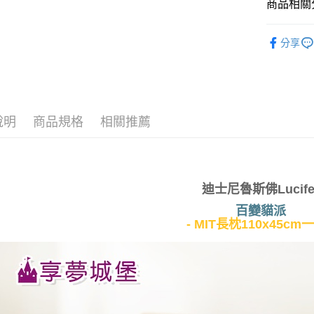
商品相關分
✿ 枕類
運送方式
分享
✨ 5月新品
全家★依
♜ 正版授
每筆NT$6
7-11★
說明
商品規格
相關推薦
每筆NT$6
宅配
每筆NT$8
迪士尼魯斯佛Lucife
百變貓派
- MIT長枕110x45cm一