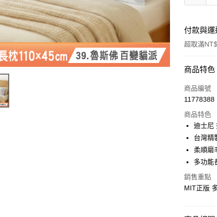
付款與運
超取滿NT$
付款方式
商品特色
信用卡一
商品編號
11778388
超商取貨
商品特色
LINE Pay
迪士尼
台灣精
Apple Pay
柔順磨
街口支付
多功能
悠遊付
銷售重點
MIT正版
Google Pa
ATM付款