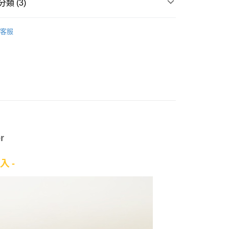
類 (3)
＊抱枕｜長型枕｜110x45cm
客服
產品說明
權品牌
DISNEY迪士尼家族
0，滿NT$699(含以上)免運費
依產品說明
0，滿NT$699(含以上)免運費
0，滿NT$699(含以上)免運費
r
入 -