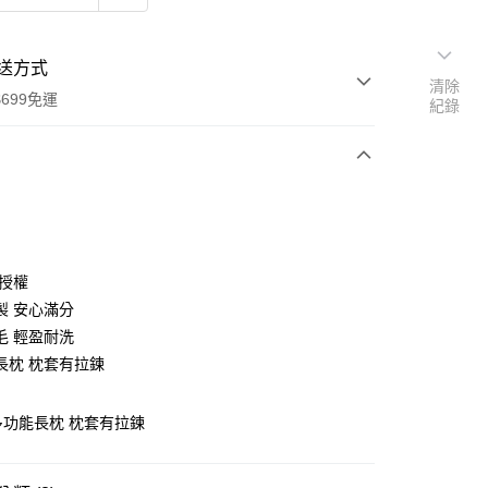
送方式
清除
699免運
紀錄
次付款
付款
 授權
製 安心滿分
毛 輕盈耐洗
長枕 枕套有拉鍊
 多功能長枕 枕套有拉鍊
y