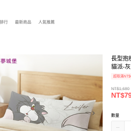
排行
最新商品
人氣推薦
長型抱枕
貓派-灰
超取滿NT$
NT$1,680
NT$7
數量