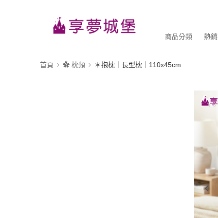
商品分類
熱銷
首頁
✿ 枕類
＊抱枕｜長型枕｜110x45cm