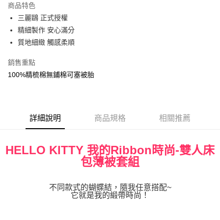
商品特色
街口支付
三麗鷗 正式授權
精細製作 安心滿分
悠遊付
質地細緻 觸感柔順
Google Pay
銷售重點
ATM付款
100%精梳棉無鋪棉可塞被胎
運送方式
宅配
詳細說明
商品規格
相關推薦
每筆NT$80，滿NT$699(含以上)免運費
HELLO KITTY 我的Ribbon時尚-雙人床
包薄被套組
不同款式的蝴蝶結，隨我任意搭配~
它就是我的緞帶時尚！