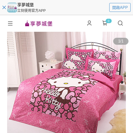
享夢城堡
開啟APP
立刻使用官方APP
0
1
/
1