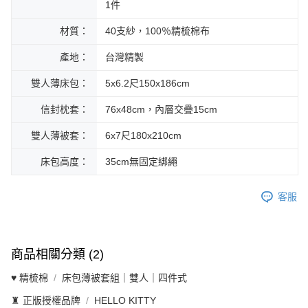
1件
材質：
40支紗，100％精梳棉布
產地：
台灣精製
雙人薄床包：
5x6.2尺150x186cm
信封枕套：
76x48cm，內層交疊15cm
雙人薄被套：
6x7尺180x210cm
床包高度：
35cm無固定綁繩
客服
商品相關分類 (2)
♥ 精梳棉
床包薄被套組｜雙人｜四件式
♜ 正版授權品牌
HELLO KITTY