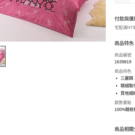
付款與運
宅配滿NT$
付款方式
商品特色
信用卡一
商品編號
1639819
LINE Pay
商品特色
Apple Pay
三麗鷗
精細製
街口支付
質地細
悠遊付
銷售重點
100%精
Google Pa
ATM付款
商品相關分