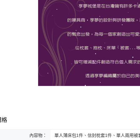
規格
內容物：
單人薄床包1件、信封枕套1件、單人兩用被