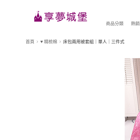
商品分類
熱銷
首頁
♥ 精梳棉
床包兩用被套組｜單人｜三件式