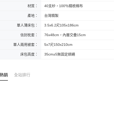
材質：
40支紗，100％精梳棉布
產地：
台灣精製
單人薄床包：
3.5x6.2尺105x186cm
信封枕套：
76x48cm，內層交疊15cm
單人兩用被套：
5x7尺150x210cm
床包高度：
35cm±5無固定綁繩
熱銷
全站排行