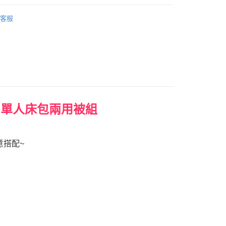
床包兩用被套組｜單人｜三件式
客服
權品牌
HELLO KITTY
0，滿NT$699(含以上)免運費
時尚-單人床包兩用被組
意搭配~
！