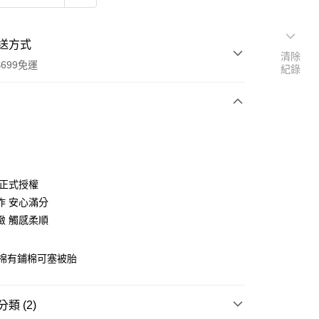
送方式
清除
699免運
紀錄
次付款
 正式授權
作 安心滿分
緻 觸感柔順
梳棉有鋪棉可塞被胎
y
類 (2)