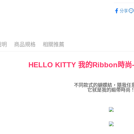
運送方式
♥ 精梳棉
分享
♜ 正版授
宅配
每筆NT$8
說明
商品規格
相關推薦
HELLO KITTY 我的Ribbon
不同款式的蝴蝶結，隨我任
它就是我的緞帶時尚