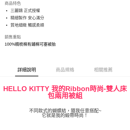
商品特色
街口支付
三麗鷗 正式授權
精細製作 安心滿分
悠遊付
質地細緻 觸感柔順
Google Pay
銷售重點
ATM付款
100%精梳棉有鋪棉可塞被胎
運送方式
宅配
詳細說明
商品規格
相關推薦
每筆NT$80，滿NT$699(含以上)免運費
HELLO KITTY 我的Ribbon時尚-雙人床
包兩用被組
不同款式的蝴蝶結，隨我任意搭配~
它就是我的緞帶時尚！