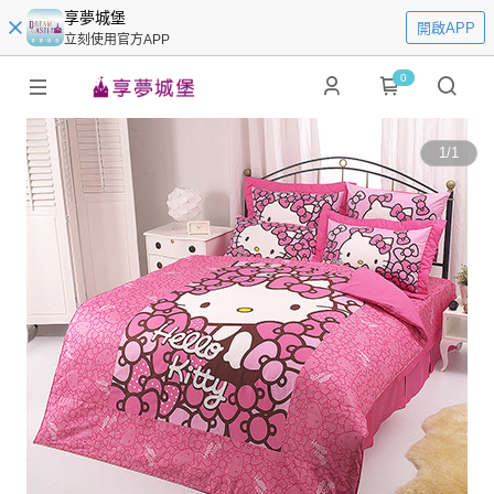
享夢城堡
開啟APP
立刻使用官方APP
0
1
/
1