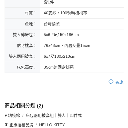
套1件
材質：
40支紗，100％精梳棉布
產地：
台灣精製
雙人薄床包：
5x6.2尺150x186cm
信封枕套：
76x48cm，內層交疊15cm
雙人兩用被套：
6x7尺180x210cm
床包高度：
35cm無固定綁繩
客服
商品相關分類 (2)
♥ 精梳棉
床包兩用被套組｜雙人｜四件式
♜ 正版授權品牌
HELLO KITTY