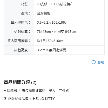
材質：
40支紗，100％精梳棉布
產地：
台灣精製
單人薄床包：
3.5x6.2尺105x186cm
信封枕套：
76x48cm，內層交疊15cm
單人兩用被套：
5x7尺150x210cm
床包高度：
35cm±5無固定綁繩
客服
商品相關分類 (2)
♥ 精梳棉
床包兩用被套組｜單人｜三件式
♜ 正版授權品牌
HELLO KITTY