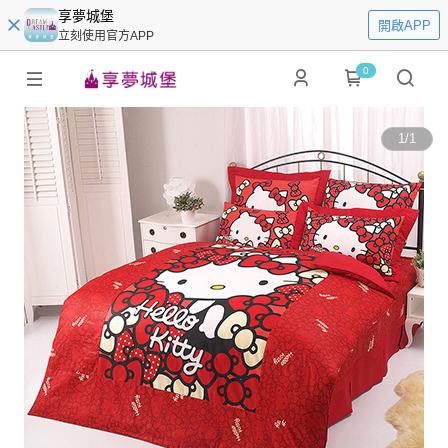
享夢城堡
開啟APP
立刻使用官方APP
0
1
/
1