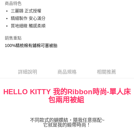
商品特色
街口支付
三麗鷗 正式授權
精細製作 安心滿分
悠遊付
質地細緻 觸感柔順
Google Pay
銷售重點
ATM付款
100%精梳棉有鋪棉可塞被胎
運送方式
宅配
詳細說明
商品規格
相關推薦
每筆NT$80，滿NT$699(含以上)免運費
HELLO KITTY 我的Ribbon時尚-單人床
包兩用被組
不同款式的蝴蝶結，隨我任意搭配~
它就是我的緞帶時尚！