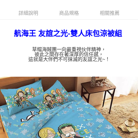
詳細說明
商品規格
相關推薦
航海王 友誼之光-雙人床包涼被組
草帽海賊團一向最重視伙伴精神，
彼此之間存在著深厚的信任感，
這就是大伴們不可抹滅的友誼之光~！