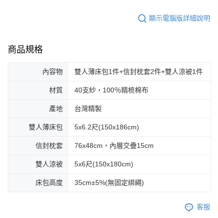
顯示電腦版詳細說明
商品規格
內容物
雙人薄床包1件+信封枕套2件+雙人涼被1件
材質
40支紗，100％精梳棉布
產地
台灣精製
雙人薄床包
5x6.2尺(150x186cm)
信封枕套
76x48cm，內層交疊15cm
雙人涼被
5x6尺(150x180cm)
床包高度
35cm±5%(無固定綁繩)
客服