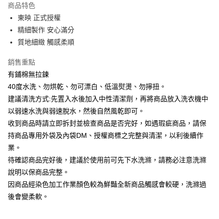
商品特色
街口支付
東映 正式授權
精細製作 安心滿分
悠遊付
質地細緻 觸感柔順
Google Pay
銷售重點
ATM付款
有鋪棉無拉鍊
40度水洗、勿烘乾、勿可漂白、低溫熨燙、勿擰扭。
運送方式
建議清洗方式:先置入水後加入中性清潔劑，再將商品放入洗衣機中
宅配
以弱速水洗與弱速脫水，然後自然風乾即可。
每筆NT$80，滿NT$699(含以上)免運費
收到商品時請立即拆封並檢查商品是否完好，如遇瑕疵商品，請保
持商品專用外袋及內袋DM、授權商標之完整與清潔，以利後續作
業。
待確認商品完好後，建議於使用前可先下水洗滌，請務必注意洗滌
說明以保商品完整。
因商品經染色加工作業顏色較為鮮豔全新商品觸感會較硬，洗滌過
後會變柔軟。