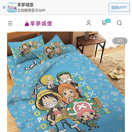
享夢城堡
開啟APP
立刻使用官方APP
0
1
/
1