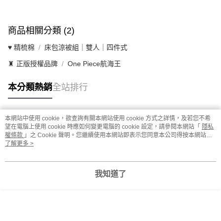
商品相關分類 (2)
♥ 精梳棉
床包涼被組｜雙人｜四件式
♜ 正版授權品牌
One Piece航海王
本分類熱銷
全站排行
本網站中使用 cookie，欲查詢有關本網站使用 cookie 方式之詳情，及若您不希
熱門標籤
望在電腦上使用 cookie 時應如何變更電腦的 cookie 設定，請參閱本網站「
隱私
權條款
」之 Cookie 聲明。您繼續使用本網站即表示您同意本公司得按本網站使
用條款之 Cookie 聲明使用 cookie。
了解更多 >
我知道了