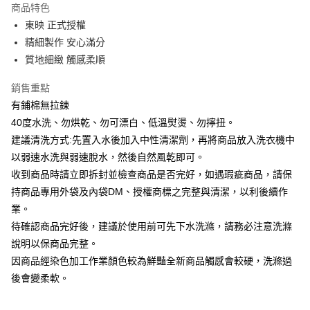
商品特色
街口支付
東映 正式授權
精細製作 安心滿分
悠遊付
質地細緻 觸感柔順
Google Pay
銷售重點
ATM付款
有鋪棉無拉鍊
40度水洗、勿烘乾、勿可漂白、低溫熨燙、勿擰扭。
運送方式
建議清洗方式:先置入水後加入中性清潔劑，再將商品放入洗衣機中
宅配
以弱速水洗與弱速脫水，然後自然風乾即可。
每筆NT$80，滿NT$699(含以上)免運費
收到商品時請立即拆封並檢查商品是否完好，如遇瑕疵商品，請保
持商品專用外袋及內袋DM、授權商標之完整與清潔，以利後續作
業。
待確認商品完好後，建議於使用前可先下水洗滌，請務必注意洗滌
說明以保商品完整。
因商品經染色加工作業顏色較為鮮豔全新商品觸感會較硬，洗滌過
後會變柔軟。