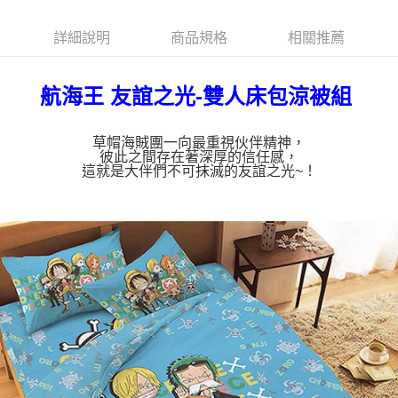
詳細說明
商品規格
相關推薦
航海王 友誼之光-雙人床包涼被組
草帽海賊團一向最重視伙伴精神，
彼此之間存在著深厚的信任感，
這就是大伴們不可抹滅的友誼之光~！