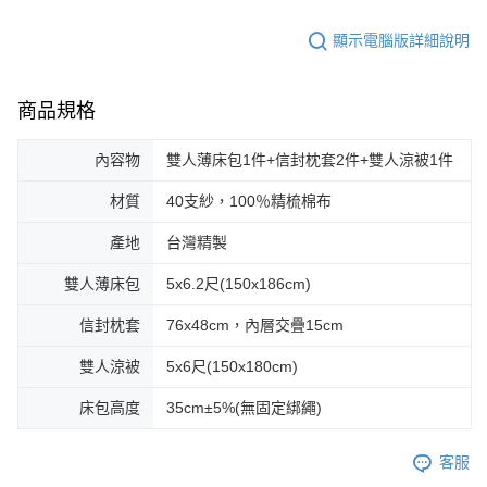
顯示電腦版詳細說明
商品規格
內容物
雙人薄床包1件+信封枕套2件+雙人涼被1件
材質
40支紗，100％精梳棉布
產地
台灣精製
雙人薄床包
5x6.2尺(150x186cm)
信封枕套
76x48cm，內層交疊15cm
雙人涼被
5x6尺(150x180cm)
床包高度
35cm±5%(無固定綁繩)
客服