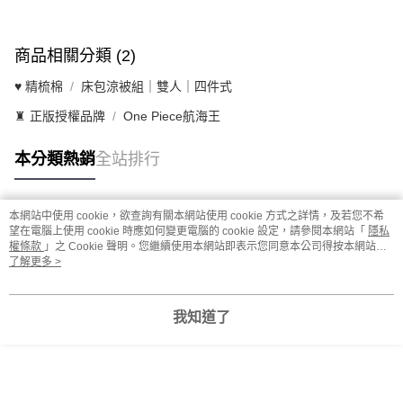
商品相關分類 (2)
♥ 精梳棉
床包涼被組｜雙人｜四件式
♜ 正版授權品牌
One Piece航海王
本分類熱銷
全站排行
本網站中使用 cookie，欲查詢有關本網站使用 cookie 方式之詳情，及若您不希
熱門標籤
望在電腦上使用 cookie 時應如何變更電腦的 cookie 設定，請參閱本網站「
隱私
權條款
」之 Cookie 聲明。您繼續使用本網站即表示您同意本公司得按本網站使
用條款之 Cookie 聲明使用 cookie。
了解更多 >
我知道了