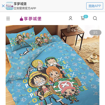
享夢城堡
開啟APP
立刻使用官方APP
0
1
/
1