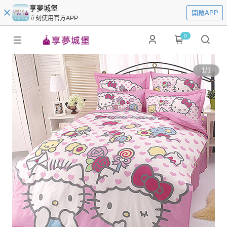
享夢城堡
開啟APP
立刻使用官方APP
0
1
/
1