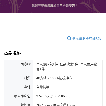
顯示電腦版詳細說明
商品規格
內容物
單人薄床包1件+信封枕套1件+單人兩用被
套1件
材質
40支紗，100％精梳棉布
產地
台灣精製
單人薄床包
3.5x6.2尺(105x186cm)
信封枕套
76x48cm，內層交疊15cm