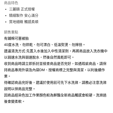
商品特色
街口支付
三麗鷗 正式授權
精細製作 安心滿分
悠遊付
質地細緻 觸感柔順
Google Pay
銷售重點
ATM付款
有鋪棉可塞被胎
40度水洗、勿烘乾、勿可漂白、低溫熨燙、勿擰扭。
運送方式
建議清洗方式:先置入水後加入中性清潔劑，再將商品放入洗衣機中
宅配
以弱速水洗與弱速脫水，然後自然風乾即可。
每筆NT$80，滿NT$699(含以上)免運費
收到商品時請立即拆封並檢查商品是否完好，如遇瑕疵商品，請保
持商品專用外袋及內袋DM、授權商標之完整與清潔，以利後續作
業。
待確認商品完好後，建議於使用前可先下水洗滌，請務必注意洗滌
說明以保商品完整。
因商品經染色加工作業顏色較為鮮豔全新商品觸感會較硬，洗滌過
後會變柔軟。