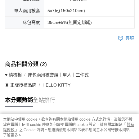
單人兩用被套
5x7尺(150x210cm)
床包高度
35cm±5%(無固定綁繩)
客服
商品相關分類 (2)
♥ 精梳棉
床包兩用被套組｜單人｜三件式
♜ 正版授權品牌
HELLO KITTY
本分類熱銷
全站排行
本網站中使用 cookie，欲查詢有關本網站使用 cookie 方式之詳情，及若您不希
熱門標籤
望在電腦上使用 cookie 時應如何變更電腦的 cookie 設定，請參閱本網站「
隱私
權條款
」之 Cookie 聲明。您繼續使用本網站即表示您同意本公司得按本網站使
用條款之 Cookie 聲明使用 cookie。
了解更多 >