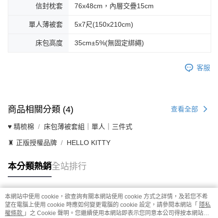
信封枕套
76x48cm，內層交疊15cm
單人薄被套
5x7尺(150x210cm)
床包高度
35cm±5%(無固定綁繩)
客服
商品相關分類 (4)
查看全部
♥ 精梳棉
床包薄被套組｜單人｜三件式
♜ 正版授權品牌
HELLO KITTY
本分類熱銷
全站排行
本網站中使用 cookie，欲查詢有關本網站使用 cookie 方式之詳情，及若您不希
熱門標籤
望在電腦上使用 cookie 時應如何變更電腦的 cookie 設定，請參閱本網站「
隱私
權條款
」之 Cookie 聲明。您繼續使用本網站即表示您同意本公司得按本網站使