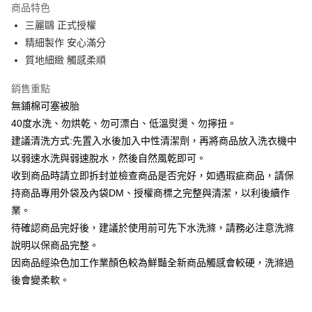
商品特色
街口支付
三麗鷗 正式授權
精細製作 安心滿分
悠遊付
質地細緻 觸感柔順
Google Pay
銷售重點
ATM付款
無鋪棉可塞被胎
40度水洗、勿烘乾、勿可漂白、低溫熨燙、勿擰扭。
運送方式
建議清洗方式:先置入水後加入中性清潔劑，再將商品放入洗衣機中
宅配
以弱速水洗與弱速脫水，然後自然風乾即可。
每筆NT$80，滿NT$699(含以上)免運費
收到商品時請立即拆封並檢查商品是否完好，如遇瑕疵商品，請保
持商品專用外袋及內袋DM、授權商標之完整與清潔，以利後續作
業。
待確認商品完好後，建議於使用前可先下水洗滌，請務必注意洗滌
說明以保商品完整。
因商品經染色加工作業顏色較為鮮豔全新商品觸感會較硬，洗滌過
後會變柔軟。