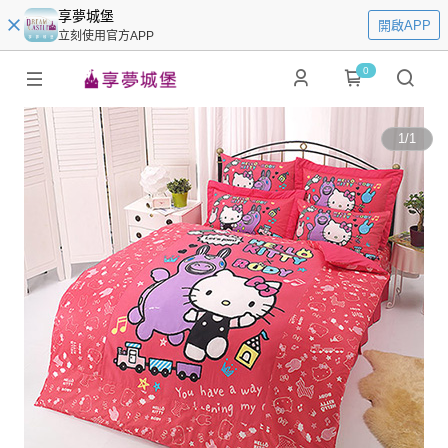
享夢城堡
開啟APP
立刻使用官方APP
0
1
/
1