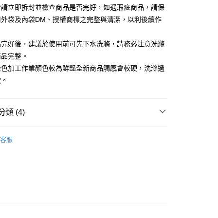
時請立即拆封並檢查商品是否完好，如遇瑕疵商品，請保
用外袋及內袋DM、授權商標之完整與清潔，以利後續作
0，滿NT$699(含以上)免運費
品完好後，建議於使用前可先下水洗滌，請務必注意洗滌
商品完整。
染色加工作業顏色較為鮮豔全新商品觸感會較硬，洗滌過
軟。
類 (4)
床包薄被套組｜雙人｜四件式
客服
權品牌
HELLO KITTY
權品牌
Rody跳跳馬
權品牌
X 聯名品牌 X