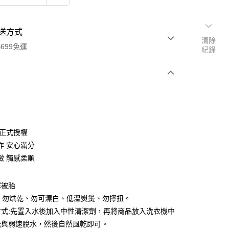
送方式
清除
699免運
紀錄
次付款
 正式授權
作 安心滿分
緻 觸感柔順
塞被胎
y
、勿烘乾、勿可漂白、低溫熨燙、勿擰扭。
方式:先置入水後加入中性清潔劑，再將商品放入洗衣機中
洗與弱速脫水，然後自然風乾即可。