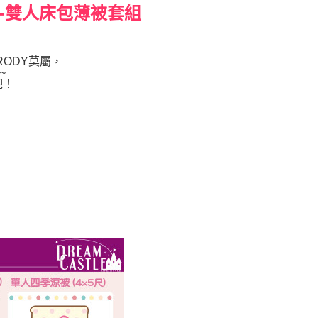
樂時光-雙人床包薄被套組
 RODY莫屬，
~
吧！