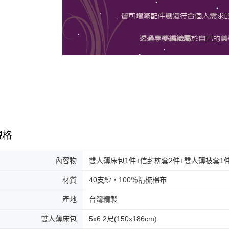
規格
內容物
雙人薄床包1件+信封枕套2件+雙人薄被套1
材質
40支紗，100％精梳棉布
產地
台灣精製
雙人薄床包
5x6.2尺(150x186cm)