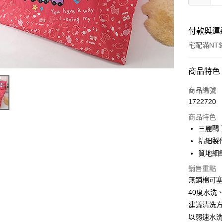
付款與運
宅配滿NT$
付款方式
商品特色
信用卡一
商品編號
1722720
LINE Pay
商品特色
Apple Pay
三麗鷗
精細製
街口支付
質地細
悠遊付
銷售重點
無鋪棉可
Google Pa
40度水洗
ATM付款
建議清洗
以弱速水