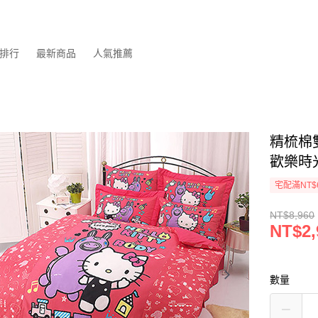
排行
最新商品
人氣推薦
精梳棉雙
歡樂時
宅配滿NT$
NT$8,960
NT$2,
數量