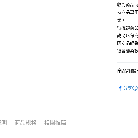
收到商品
運送方式
持商品專
宅配
業。
每筆NT$8
待確認商
說明以保
因商品經
後會變柔
商品相關分
♥ 精梳棉
分享
♜ 正版授
♜ 正版授
♜ 正版授
說明
商品規格
相關推薦