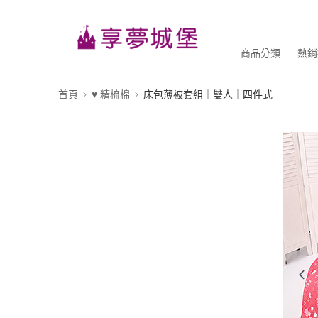
商品分類
熱銷
首頁
♥ 精梳棉
床包薄被套組｜雙人｜四件式