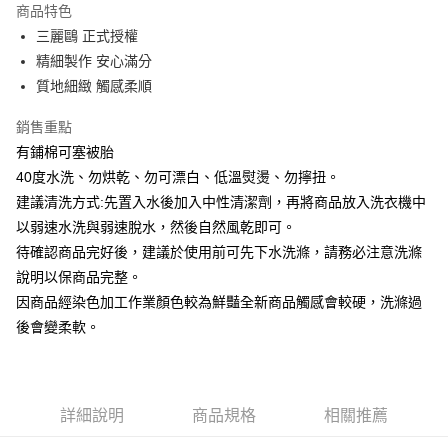
商品特色
街口支付
三麗鷗 正式授權
精細製作 安心滿分
悠遊付
質地細緻 觸感柔順
Google Pay
銷售重點
ATM付款
有鋪棉可塞被胎
40度水洗、勿烘乾、勿可漂白、低溫熨燙、勿擰扭。
運送方式
建議清洗方式:先置入水後加入中性清潔劑，再將商品放入洗衣機中
宅配
以弱速水洗與弱速脫水，然後自然風乾即可。
每筆NT$80，滿NT$699(含以上)免運費
待確認商品完好後，建議於使用前可先下水洗滌，請務必注意洗滌
說明以保商品完整。
因商品經染色加工作業顏色較為鮮豔全新商品觸感會較硬，洗滌過
後會變柔軟。
詳細說明
商品規格
相關推薦