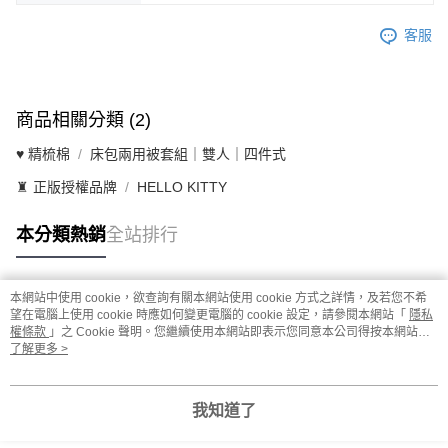
客服
商品相關分類 (2)
♥ 精梳棉
床包兩用被套組｜雙人｜四件式
♜ 正版授權品牌
HELLO KITTY
本分類熱銷
全站排行
本網站中使用 cookie，欲查詢有關本網站使用 cookie 方式之詳情，及若您不希
熱門標籤
望在電腦上使用 cookie 時應如何變更電腦的 cookie 設定，請參閱本網站「
隱私
權條款
」之 Cookie 聲明。您繼續使用本網站即表示您同意本公司得按本網站使
用條款之 Cookie 聲明使用 cookie。
了解更多 >
我知道了