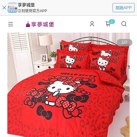
享夢城堡
開啟APP
立刻使用官方APP
0
1
/
2