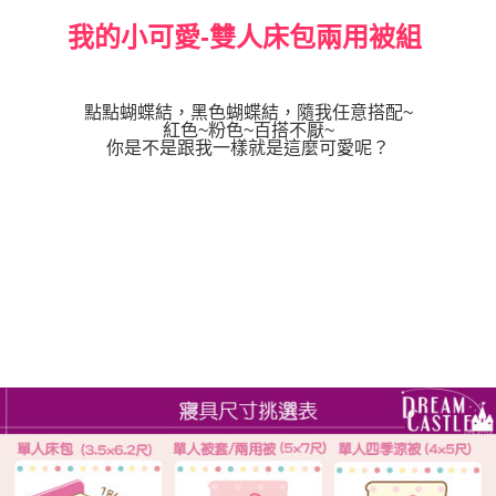
我的小可愛-雙人床包兩用被組
點點蝴蝶結，黑色蝴蝶結，隨我任意搭配~
紅色~粉色~百搭不厭~
你是不是跟我一樣就是這麼可愛呢？