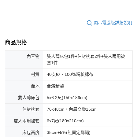
顯示電腦版詳細說明
商品規格
內容物
雙人薄床包1件+信封枕套2件+雙人兩用被
套1件
材質
40支紗，100％精梳棉布
產地
台灣精製
雙人薄床包
5x6.2尺(150x186cm)
信封枕套
76x48cm，內層交疊15cm
雙人兩用被套
6x7尺(180x210cm)
床包高度
35cm±5%(無固定綁繩)