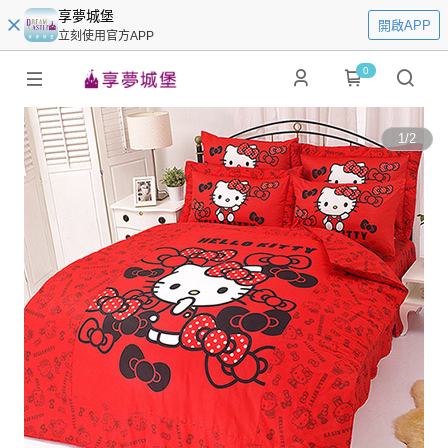
享夢城堡
開啟APP
立刻使用官方APP
0
1
/
2