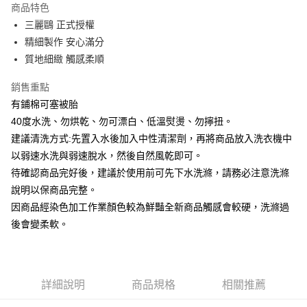
商品特色
街口支付
三麗鷗 正式授權
精細製作 安心滿分
悠遊付
質地細緻 觸感柔順
Google Pay
銷售重點
ATM付款
有鋪棉可塞被胎
40度水洗、勿烘乾、勿可漂白、低溫熨燙、勿擰扭。
運送方式
建議清洗方式:先置入水後加入中性清潔劑，再將商品放入洗衣機中
宅配
以弱速水洗與弱速脫水，然後自然風乾即可。
每筆NT$80，滿NT$699(含以上)免運費
待確認商品完好後，建議於使用前可先下水洗滌，請務必注意洗滌
說明以保商品完整。
因商品經染色加工作業顏色較為鮮豔全新商品觸感會較硬，洗滌過
後會變柔軟。
詳細說明
商品規格
相關推薦