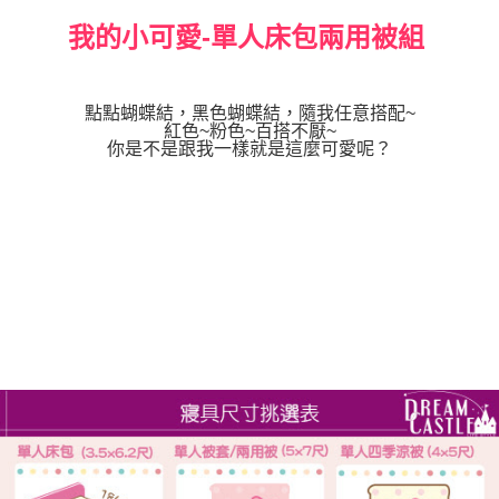
我的小可愛-單人床包兩用被組
點點蝴蝶結，黑色蝴蝶結，隨我任意搭配~
紅色~粉色~百搭不厭~
你是不是跟我一樣就是這麼可愛呢？