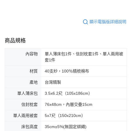
顯示電腦版詳細說明
商品規格
內容物
單人薄床包1件、信封枕套1件、單人兩用被
套1件
材質
40支紗，100％精梳棉布
產地
台灣精製
單人薄床包
3.5x6.2尺（105x186cm）
信封枕套
76x48cm，內層交疊15cm
單人兩用被套
5x7尺（150x210cm）
床包高度
35cm±5%(無固定綁繩)