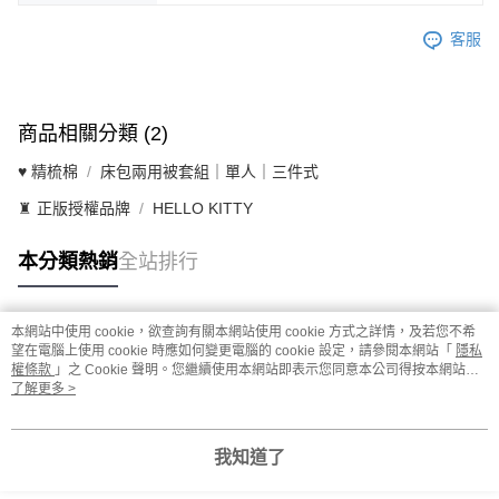
客服
商品相關分類 (2)
♥ 精梳棉
床包兩用被套組｜單人｜三件式
♜ 正版授權品牌
HELLO KITTY
本分類熱銷
全站排行
本網站中使用 cookie，欲查詢有關本網站使用 cookie 方式之詳情，及若您不希
熱門標籤
望在電腦上使用 cookie 時應如何變更電腦的 cookie 設定，請參閱本網站「
隱私
權條款
」之 Cookie 聲明。您繼續使用本網站即表示您同意本公司得按本網站使
用條款之 Cookie 聲明使用 cookie。
了解更多 >
我知道了