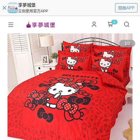
享夢城堡
開啟APP
立刻使用官方APP
0
1
/
2