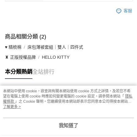
客服
商品相關分類 (2)
♥ 精梳棉
床包薄被套組｜雙人｜四件式
♜ 正版授權品牌
HELLO KITTY
本分類熱銷
全站排行
本網站中使用 cookie，欲查詢有關本網站使用 cookie 方式之詳情，及若您不希
熱門標籤
望在電腦上使用 cookie 時應如何變更電腦的 cookie 設定，請參閱本網站「
隱私
權條款
」之 Cookie 聲明。您繼續使用本網站即表示您同意本公司得按本網站使
用條款之 Cookie 聲明使用 cookie。
了解更多 >
我知道了