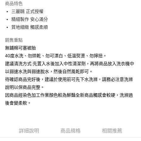
商品特色
街口支付
三麗鷗 正式授權
精細製作 安心滿分
悠遊付
質地細緻 觸感柔順
Google Pay
銷售重點
ATM付款
無鋪棉可塞被胎
40度水洗、勿烘乾、勿可漂白、低溫熨燙、勿擰扭。
運送方式
建議清洗方式:先置入水後加入中性清潔劑，再將商品放入洗衣機中
宅配
以弱速水洗與弱速脫水，然後自然風乾即可。
每筆NT$80，滿NT$699(含以上)免運費
待確認商品完好後，建議於使用前可先下水洗滌，請務必注意洗滌
說明以保商品完整。
因商品經染色加工作業顏色較為鮮豔全新商品觸感會較硬，洗滌過
後會變柔軟。
詳細說明
商品規格
相關推薦