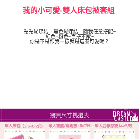
我的小可愛-雙人床包被套組
點點蝴蝶結，黑色蝴蝶結，隨我任意搭配~
紅色~粉色~百搭不厭~
你是不是跟我一樣就是這麼可愛呢？