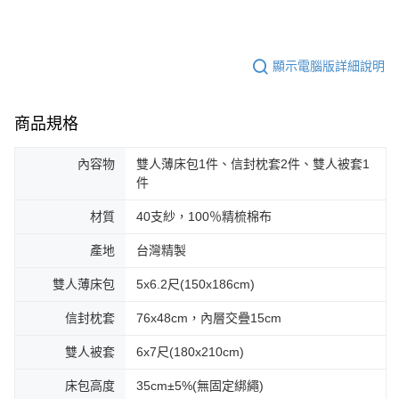
顯示電腦版詳細說明
商品規格
內容物
雙人薄床包1件、信封枕套2件、雙人被套1
件
材質
40支紗，100％精梳棉布
產地
台灣精製
雙人薄床包
5x6.2尺(150x186cm)
信封枕套
76x48cm，內層交疊15cm
雙人被套
6x7尺(180x210cm)
床包高度
35cm±5%(無固定綁繩)