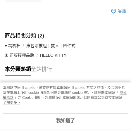
客服
商品相關分類 (2)
♥ 精梳棉
床包涼被組｜雙人｜四件式
♜ 正版授權品牌
HELLO KITTY
本分類熱銷
全站排行
本網站中使用 cookie，欲查詢有關本網站使用 cookie 方式之詳情，及若您不希
熱門標籤
望在電腦上使用 cookie 時應如何變更電腦的 cookie 設定，請參閱本網站「
隱私
權條款
」之 Cookie 聲明。您繼續使用本網站即表示您同意本公司得按本網站使
用條款之 Cookie 聲明使用 cookie。
了解更多 >
我知道了