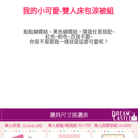
我的小可愛-雙人床包涼被組
點點蝴蝶結，黑色蝴蝶結，隨我任意搭配~
紅色~粉色~百搭不厭~
你是不是跟我一樣就是這麼可愛呢？