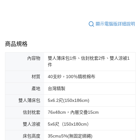
顯示電腦版詳細說明
商品規格
內容物
雙人薄床包1件、信封枕套2件、雙人涼被1
件
材質
40支紗，100％精梳棉布
產地
台灣精製
雙人薄床包
5x6.2尺(150x186cm)
信封枕套
76x48cm，內層交疊15cm
雙人涼被
5x6尺（150x180cm）
床包高度
35cm±5%(無固定綁繩)