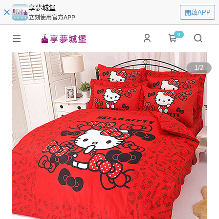
享夢城堡
開啟APP
立刻使用官方APP
0
1
/
2