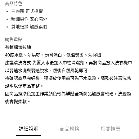
商品特色
街口支付
三麗鷗 正式授權
精細製作 安心滿分
悠遊付
質地細緻 觸感柔順
Google Pay
銷售重點
ATM付款
有鋪棉無拉鍊
40度水洗、勿烘乾、勿可漂白、低溫熨燙、勿擰扭
運送方式
建議清洗方式:先置入水後加入中性清潔劑，再將商品放入洗衣機中
宅配
以弱速水洗與弱速脫水，然後自然風乾即可。
每筆NT$80，滿NT$699(含以上)免運費
待確認商品完好後，建議於使用前可先下水洗滌，請務必注意洗滌
說明以保商品完整。
因商品經染色加工作業顏色較為鮮豔全新商品觸感會較硬，洗滌過
後會變柔軟。
詳細說明
商品規格
相關推薦