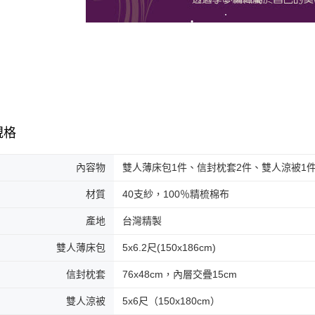
規格
內容物
雙人薄床包1件、信封枕套2件、雙人涼被1
材質
40支紗，100％精梳棉布
產地
台灣精製
雙人薄床包
5x6.2尺(150x186cm)
信封枕套
76x48cm，內層交疊15cm
雙人涼被
5x6尺（150x180cm）