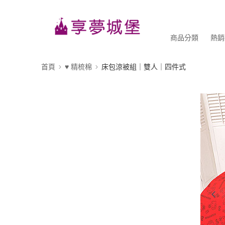
商品分類
熱銷
首頁
♥ 精梳棉
床包涼被組｜雙人｜四件式