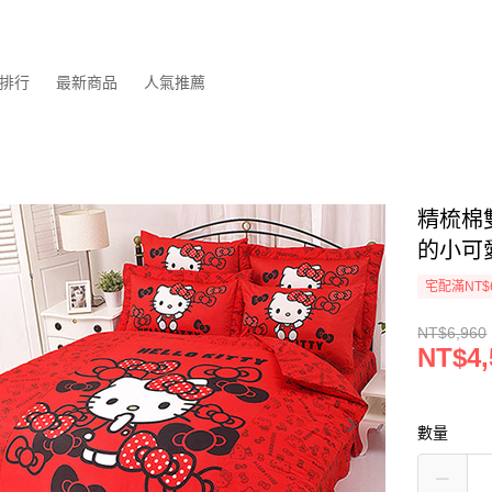
排行
最新商品
人氣推薦
精梳棉雙
的小可
宅配滿NT$
NT$6,960
NT$4,
數量