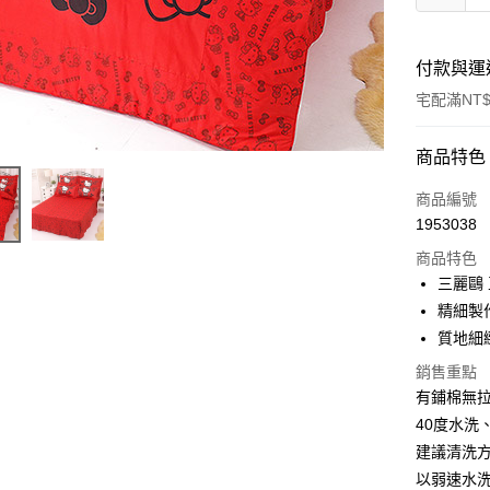
付款與運
宅配滿NT$
付款方式
商品特色
信用卡一
商品編號
1953038
LINE Pay
商品特色
Apple Pay
三麗鷗
精細製
街口支付
質地細
悠遊付
銷售重點
有鋪棉無
Google Pa
40度水洗
ATM付款
建議清洗
以弱速水