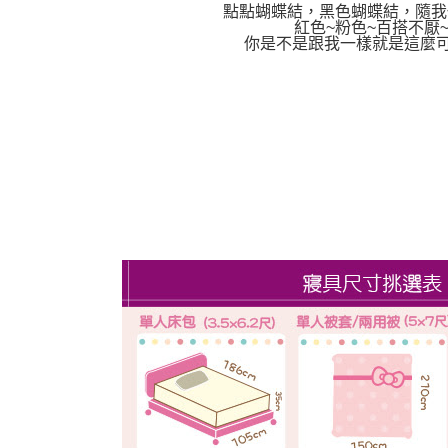
點點蝴蝶結，黑色蝴蝶結，隨我
紅色~粉色~百搭不厭
你是不是跟我一樣就是這麼