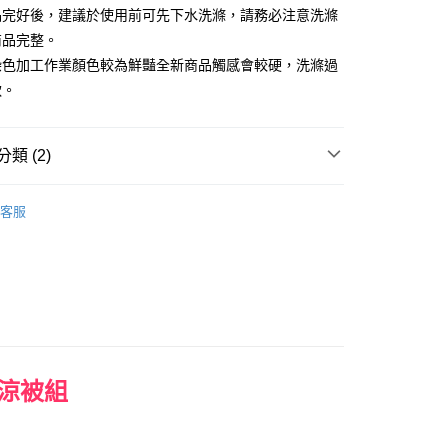
品完好後，建議於使用前可先下水洗滌，請務必注意洗滌
商品完整。
染色加工作業顏色較為鮮豔全新商品觸感會較硬，洗滌過
0，滿NT$699(含以上)免運費
軟。
類 (2)
床包涼被組｜雙人｜四件式
客服
權品牌
HELLO KITTY
涼被組