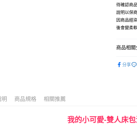
待確認商
運送方式
說明以保
宅配
因商品經
每筆NT$8
後會變柔
商品相關分
♥ 精梳棉
分享
♜ 正版授
說明
商品規格
相關推薦
我的小可愛-雙人床包