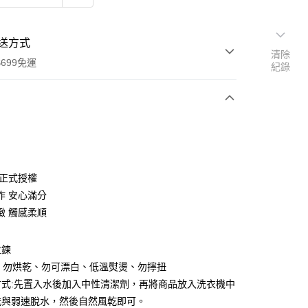
送方式
清除
699免運
紀錄
次付款
 正式授權
作 安心滿分
緻 觸感柔順
拉鍊
y
、勿烘乾、勿可漂白、低溫熨燙、勿擰扭
方式:先置入水後加入中性清潔劑，再將商品放入洗衣機中
洗與弱速脫水，然後自然風乾即可。