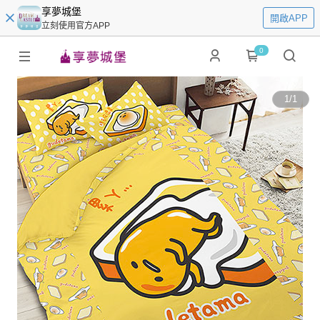
享夢城堡
開啟APP
立刻使用官方APP
0
1
/
1