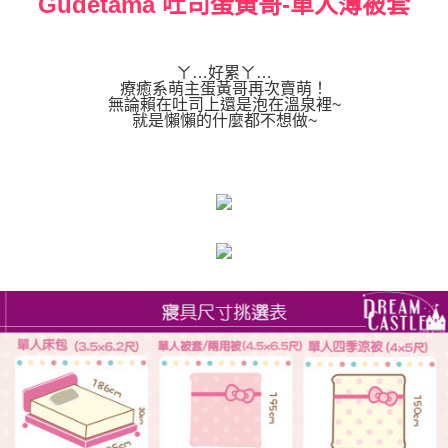
Gudetama 吐司蛋黃哥-單人薄被套
ㄚ…好累ㄚ…
療癒系萌主蛋黃哥再次賣萌！
無論賴在吐司上還是泡在溫泉裡~
就是懶懶的什麼都不想做~