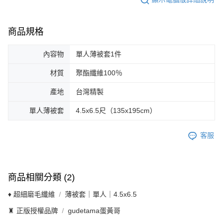
商品規格
內容物
單人薄被套1件
材質
聚酯纖維100％
產地
台灣精製
單人薄被套
4.5x6.5尺（135x195cm）
客服
商品相關分類 (2)
♦ 超細磨毛纖維
薄被套｜單人｜4.5x6.5
♜ 正版授權品牌
gudetama蛋黃哥