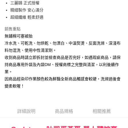
街口支付
三麗鷗 正式授權
精細製作 安心滿分
悠遊付
超細纖維 輕柔舒適
Google Pay
銷售重點
ATM付款
無鋪棉可塞被胎
冷水洗、可乾洗、勿烘乾、勿漂白、中溫熨燙、反面洗滌、深淺布
運送方式
料勿混洗、使用中性清潔劑。
宅配
收到商品時請立即拆封並檢查商品是否完好，如遇瑕疵商品，請保
每筆NT$80，滿NT$699(含以上)免運費
持商品專用外袋及內袋DM、授權商標之完整與清潔，以利後續作
業。
因商品經染印作業顏色較為鮮豔全新商品觸感會較硬，洗滌過後會
變柔軟喔！
詳細說明
商品規格
相關推薦