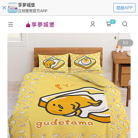
享夢城堡
開啟APP
立刻使用官方APP
0
1
/
1