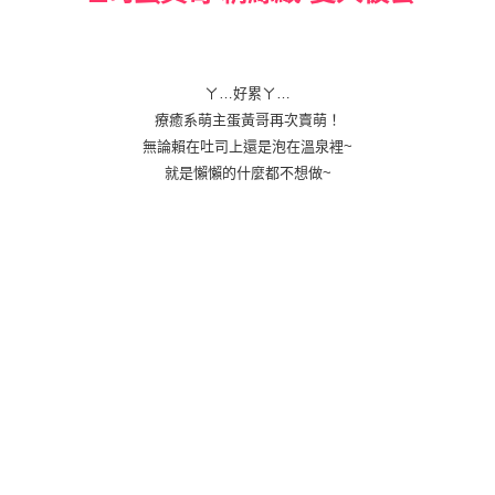
ㄚ…好累ㄚ…
療癒系萌主蛋黃哥再次賣萌！
無論賴在吐司上還是泡在溫泉裡~
就是懶懶的什麼都不想做~