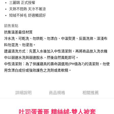
街口支付
三麗鷗 正式授權
天熱不悶熱 天冷不著涼
悠遊付
短絨不掉毛 舒適觸感好
Google Pay
銷售重點
ATM付款
抗衡溫差最佳材質
冷水洗、可乾洗、勿烘乾、勿漂白、中溫熨燙、反面洗滌、深淺布
運送方式
料勿混洗、勿浸泡。
宅配
建議清洗方式：先置入水後加入中性清潔劑，再將商品放入洗衣機
每筆NT$80，滿NT$699(含以上)免運費
中以弱速水洗與弱速脫水，然後自然風乾即可。
中性清潔劑：為了保護寢具的壽命請選用(PH值為7)的清潔劑，勿使
用含漂白成份或強效護色之洗劑或柔軟精。
詳細說明
商品規格
相關推薦
吐司蛋黃哥 精絲絨-雙人被套