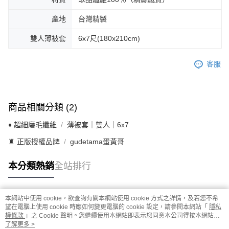
產地
台灣精製
雙人薄被套
6x7尺(180x210cm)
客服
商品相關分類 (2)
♦ 超細磨毛纖維
薄被套｜雙人｜6x7
♜ 正版授權品牌
gudetama蛋黃哥
本分類熱銷
全站排行
本網站中使用 cookie，欲查詢有關本網站使用 cookie 方式之詳情，及若您不希
熱門標籤
望在電腦上使用 cookie 時應如何變更電腦的 cookie 設定，請參閱本網站「
隱私
權條款
」之 Cookie 聲明。您繼續使用本網站即表示您同意本公司得按本網站使
用條款之 Cookie 聲明使用 cookie。
了解更多 >