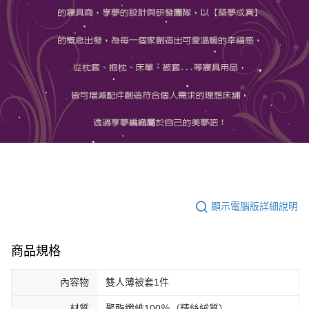
顯示電腦版詳細說明
商品規格
內容物
雙人薄被套1件
材質
聚酯纖維100％（精絲絨質）