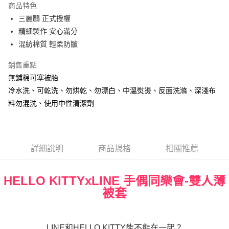
商品特色
街口支付
三麗鷗 正式授權
精細製作 安心滿分
悠遊付
混紡棉質 輕柔防皺
Google Pay
銷售重點
ATM付款
無鋪棉可塞被胎
冷水洗、可乾洗、勿烘乾、勿漂白、中溫熨燙、反面洗滌、深淺布
運送方式
料勿混洗、使用中性清潔劑
宅配
每筆NT$80，滿NT$699(含以上)免運費
詳細說明
商品規格
相關推薦
HELLO KITTYxLINE 手偶同樂會-雙人薄
被套
LINE和HELLO KITTY能不能在一起？