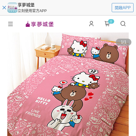
享夢城堡
開啟APP
立刻使用官方APP
0
1
/
1