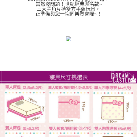
當然沒問題！世紀經典聯名款~
三大主角互持雙方手偶玩具，
正準備與您一塊同樂聚會囉~！