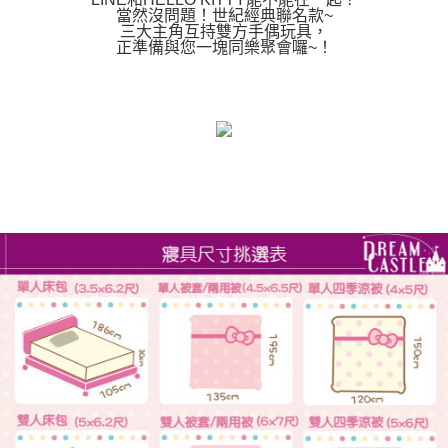
當然沒問題！世紀經典聯名款~
三大主角互持雙方手偶玩具，
正準備與您一塊同樂聚會囉~！