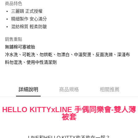
商品特色
街口支付
三麗鷗 正式授權
精細製作 安心滿分
悠遊付
混紡棉質 輕柔防皺
Google Pay
銷售重點
ATM付款
無鋪棉可塞被胎
冷水洗、可乾洗、勿烘乾、勿漂白、中溫熨燙、反面洗滌、深淺布
運送方式
料勿混洗、使用中性清潔劑
宅配
每筆NT$80，滿NT$699(含以上)免運費
詳細說明
商品規格
相關推薦
HELLO KITTYxLINE 手偶同樂會-雙人薄
被套
LINE和HELLO KITTY能不能在一起？