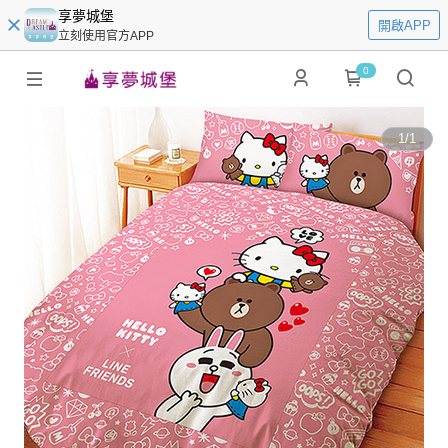
享夢城堡
開啟APP
立刻使用官方APP
0
1
/
1