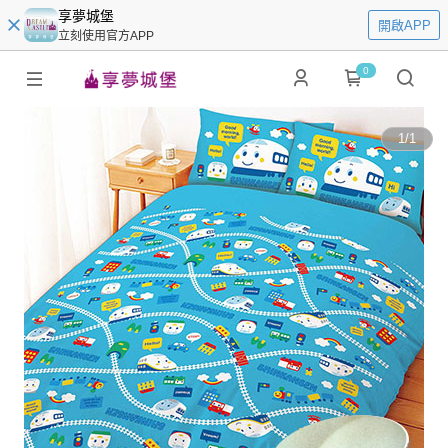
享夢城堡
開啟APP
立刻使用官方APP
0
1
/
1