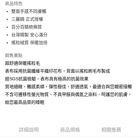
商品特色
Apple Pay
雙面手感不同膚觸
三麗鷗 正式授權
街口支付
百分百精梳棉質
悠遊付
台灣精製 安心滿分
搖粒絨質 保暖加倍
Google Pay
銷售重點
ATM付款
超舒適保暖搖粒毛
表布採用抗菌纖維平織印花布，背面以搖粒刷毛布製成
運送方式
經SGS抗菌檢驗，表布具有極高的抗菌效果
全家★依產品說明
質地細緻，觸感柔順，彈性極佳，舒適透氣，最適合與您親密接觸
每筆NT$60，滿NT$699(含以上)免運費
不含可遷移性螢光物質、不具甲醛與偶氮之染料，呵護您的肌膚，
7-11★依產品說明
給您最高品質的睡眠
每筆NT$60，滿NT$699(含以上)免運費
宅配
詳細說明
商品規格
相關推薦
每筆NT$80，滿NT$699(含以上)免運費