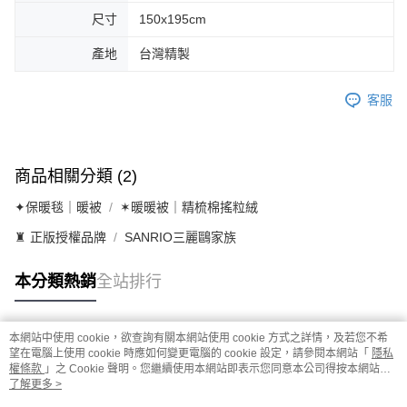
尺寸
150x195cm
產地
台灣精製
客服
商品相關分類 (2)
✦保暖毯｜暖被
✶暖暖被｜精梳棉搖粒絨
♜ 正版授權品牌
SANRIO三麗鷗家族
本分類熱銷
全站排行
本網站中使用 cookie，欲查詢有關本網站使用 cookie 方式之詳情，及若您不希
熱門標籤
望在電腦上使用 cookie 時應如何變更電腦的 cookie 設定，請參閱本網站「
隱私
權條款
」之 Cookie 聲明。您繼續使用本網站即表示您同意本公司得按本網站使
用條款之 Cookie 聲明使用 cookie。
了解更多 >