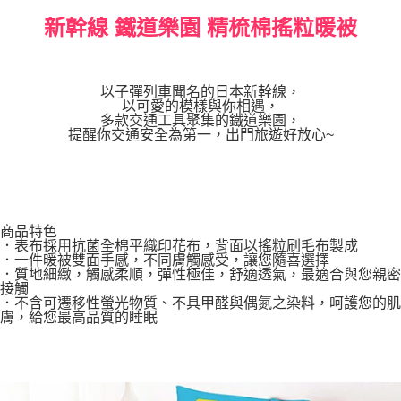
新幹線 鐵道樂園 精梳棉搖粒暖被
以子彈列車聞名的日本新幹線，
以可愛的模樣與你相遇，
多款交通工具聚集的鐵道樂園，
提醒你交通安全為第一，出門旅遊好放心~
商品特色
．表布採用抗菌全棉平織印花布，背面以搖粒刷毛布製成
．一件暖被雙面手感，不同膚觸感受，讓您隨喜選擇
．質地細緻，觸感柔順，彈性極佳，舒適透氣，最適合與您親密
接觸
．不含可遷移性螢光物質、不具甲醛與偶氮之染料，呵護您的肌
膚，給您最高品質的睡眠