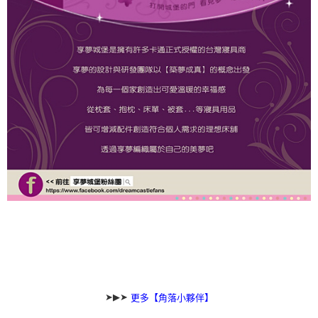
➤▶➤
更多【角落小夥伴】