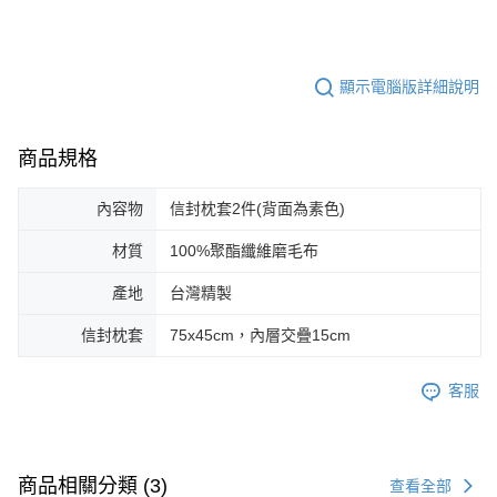
顯示電腦版詳細說明
商品規格
內容物
信封枕套2件(背面為素色)
材質
100%聚酯纖維磨毛布
產地
台灣精製
信封枕套
75x45cm，內層交疊15cm
客服
商品相關分類 (3)
查看全部