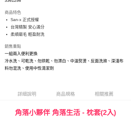
3361256
LINE Pay
商品特色
Apple Pay
San-x 正式授權
台灣精製 安心滿分
街口支付
柔順磨毛 輕盈耐洗
悠遊付
銷售重點
Google Pay
一組兩入便利更換
冷水洗、可乾洗、勿烘乾、勿漂白、中溫熨燙、反面洗滌、深淺布
ATM付款
料勿混洗、使用中性清潔劑
運送方式
全家★依產品說明
每筆NT$60，滿NT$699(含以上)免運費
詳細說明
商品規格
相關推薦
7-11★依產品說明
角落小夥伴 角落生活 - 枕套(2入)
每筆NT$60，滿NT$699(含以上)免運費
宅配
每筆NT$80，滿NT$699(含以上)免運費