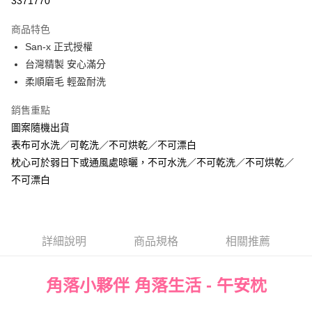
3371770
Apple Pay
商品特色
街口支付
San-x 正式授權
台灣精製 安心滿分
悠遊付
柔順磨毛 輕盈耐洗
Google Pay
銷售重點
ATM付款
圖案隨機出貨
表布可水洗／可乾洗／不可烘乾／不可漂白
運送方式
枕心可於弱日下或通風處晾曬，不可水洗／不可乾洗／不可烘乾／
宅配
不可漂白
每筆NT$80，滿NT$699(含以上)免運費
詳細說明
商品規格
相關推薦
角落小夥伴 角落生活 - 午安枕