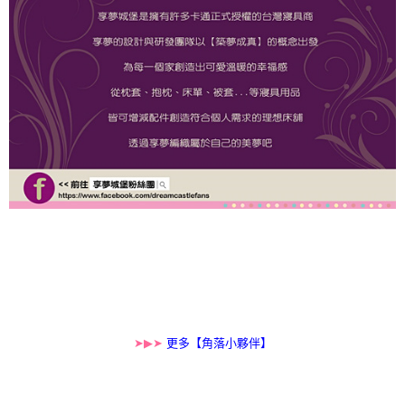
➤▶➤
更多【角落小夥伴】