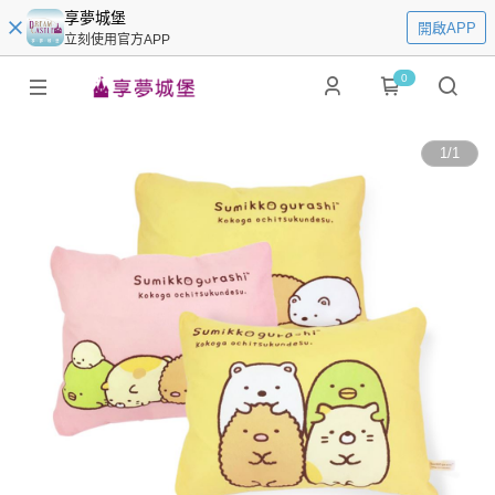
享夢城堡
開啟APP
立刻使用官方APP
0
1
/
1