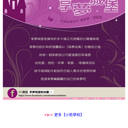
➤▶➤
更多【小熊學校】