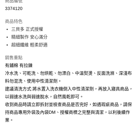
商品編號
LINE Pay
3374120
Apple Pay
商品特色
街口支付
三貝多 正式授權
精細製作 安心滿分
悠遊付
超細纖維 輕柔舒適
Google Pay
銷售重點
ATM付款
有鋪棉 有拉鍊
冷水洗、可乾洗、勿烘乾、勿漂白、中溫熨燙、反面洗滌、深淺布
運送方式
料勿混洗、使用中性清潔劑。
宅配
建議清洗方式:將水置入洗衣機倒入中性清潔劑，再放入寢具商品，
每筆NT$80，滿NT$699(含以上)免運費
以弱速水洗與弱速脫水，自然風乾即可。
收到商品時請立即拆封並檢查商品是否完好，如遇瑕疵商品，請保
持商品專用外袋及內袋DM、授權商標之完整與清潔，以利後續作
業。