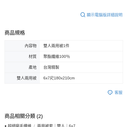
顯示電腦版詳細說明
商品規格
內容物
雙人兩用被1件
材質
聚酯纖維100％
產地
台灣精製
雙人兩用被
6x7尺180x210cm
客服
商品相關分類 (2)
♦ 超細磨毛纖維
兩用被套｜雙人｜6x7