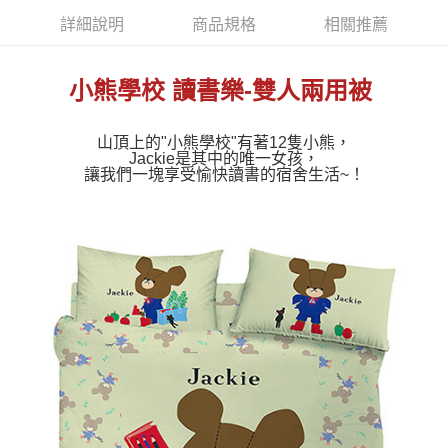
詳細說明
商品規格
相關推薦
小熊學校 讀書樂-雙人兩用被
山頂上的"小熊學校"有著12隻小熊，
Jackie是其中的唯一女孩，
讓我們一塊享受愉快讀書的宿舍生活~！