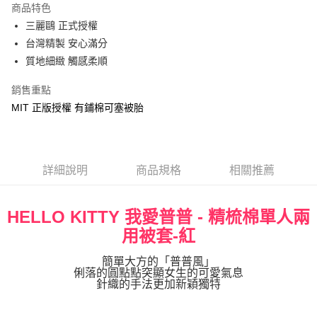
商品特色
街口支付
三麗鷗 正式授權
台灣精製 安心滿分
悠遊付
質地細緻 觸感柔順
Google Pay
銷售重點
ATM付款
MIT 正版授權 有鋪棉可塞被胎
運送方式
宅配
詳細說明
商品規格
相關推薦
每筆NT$80，滿NT$699(含以上)免運費
HELLO KITTY 我愛普普 - 精梳棉單人兩
用被套-紅
簡單大方的「普普風」
俐落的圓點點突顯女生的可愛氣息
針織的手法更加新穎獨特