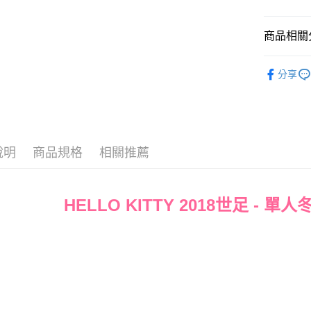
Google Pa
商品相關分
ATM付款
♦ 超細磨
分享
♜ 正版授
運送方式
全家★依
每筆NT$6
說明
商品規格
相關推薦
7-11★
每筆NT$6
HELLO KITTY 2018世足 - 單
宅配
每筆NT$8