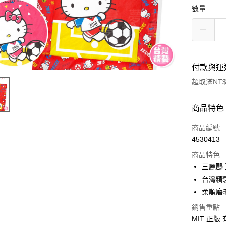
數量
付款與運
超取滿NT$
付款方式
商品特色
信用卡一
商品編號
4530413
超商取貨
商品特色
LINE Pay
三麗鷗
台灣精
Apple Pay
柔順磨
街口支付
銷售重點
MIT 正版
悠遊付