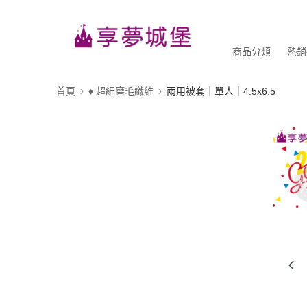
商品分類
熱銷
首頁
♦ 超細磨毛纖維
兩用被套｜單人｜4.5x6.5