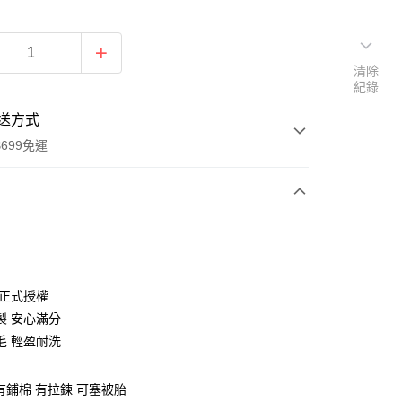
清除
紀錄
送方式
699免運
次付款
付款
 正式授權
製 安心滿分
毛 輕盈耐洗
 有鋪棉 有拉鍊 可塞被胎