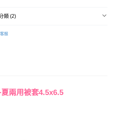
y
類 (2)
毛纖維
兩用被套｜單人｜4.5x6.5
客服
權品牌
HELLO KITTY
產品說明
0，滿NT$699(含以上)免運費
依產品說明
0，滿NT$699(含以上)免運費
人冬夏兩用被套4.5x6.5
0，滿NT$699(含以上)免運費