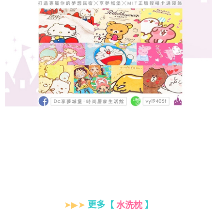
➤▶➤
更多【
】
水洗枕