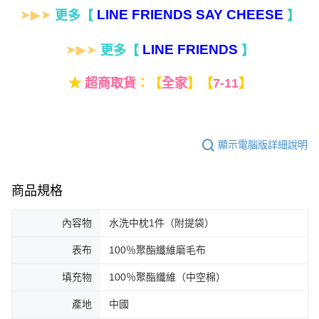
LINE FRIENDS SAY CHEESE
➤▶➤
更多
【
】
LINE FRIENDS
➤▶➤
更多【
】
★
超商取貨
：
【
全家
】【
7-11
】
顯示電腦版詳細說明
商品規格
內容物
水洗中枕1件（附提袋）
表布
100％聚酯纖維磨毛布
填充物
100％聚酯纖維（中空棉）
產地
中國