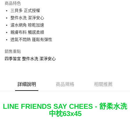
商品特色
Apple Pay
三貝多 正式授權
整件水洗 潔淨安心
街口支付
濾水網角 晾乾加速
悠遊付
親膚布料 觸感柔順
透氣不悶熱 蓬鬆有彈性
Google Pay
銷售重點
ATM付款
四季皆宜 整件水洗 潔淨安心
運送方式
全家★依產品說明
每筆NT$60，滿NT$699(含以上)免運費
詳細說明
商品規格
相關推薦
7-11★依產品說明
每筆NT$60，滿NT$699(含以上)免運費
LINE FRIENDS SAY CHEES - 舒柔水洗
中枕63x45
宅配
每筆NT$80，滿NT$699(含以上)免運費