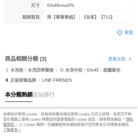
尺寸
63x45cm±5％
超商取貨
限【單筆單組】｜【全家】【711】
客服
商品相關分類 (3)
查看全部
💧 水洗枕｜水洗四季暖被
💦 水洗中枕｜63x45｜超纖磨毛
♜ 正版授權品牌
LINE FRIENDS
本分類熱銷
全站排行
本網站中使用 cookie，欲查詢有關本網站使用 cookie 方式之詳情，及若您不希
熱門標籤
望在電腦上使用 cookie 時應如何變更電腦的 cookie 設定，請參閱本網站「
隱私
權條款
」之 Cookie 聲明。您繼續使用本網站即表示您同意本公司得按本網站使
用條款之 Cookie 聲明使用 cookie。
了解更多 >