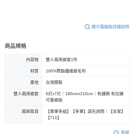
顯示電腦版詳細說明
商品規格
內容物
雙人兩用被套1件
材質
100℅聚酯纖維磨毛布
產地
台灣精製
雙人兩用被套
6尺x7尺｜180cmx210cm｜有鋪棉 有拉鍊
可塞被胎
超商取貨
【單筆多組】【多筆】請先詢問｜【全家】
【711】
客服