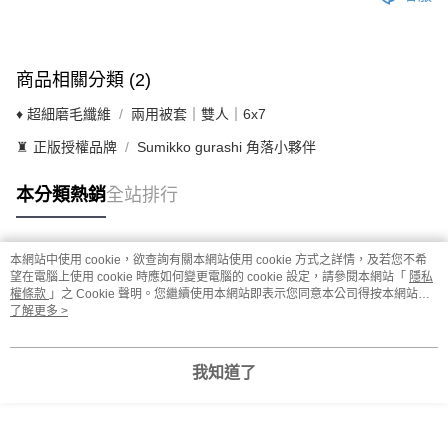
商品相關分類 (2)
♦ 超細磨毛纖維
兩用被套｜雙人｜6x7
♜ 正版授權品牌
Sumikko gurashi 角落小夥伴
本分類熱銷
全站排行
本網站中使用 cookie，欲查詢有關本網站使用 cookie 方式之詳情，及若您不希
熱門標籤
望在電腦上使用 cookie 時應如何變更電腦的 cookie 設定，請參閱本網站「
隱私
權條款
」之 Cookie 聲明。您繼續使用本網站即表示您同意本公司得按本網站使
用條款之 Cookie 聲明使用 cookie。
了解更多 >
我知道了