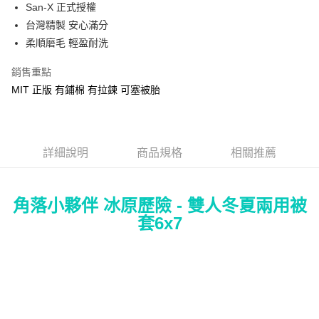
Apple Pay
San-X 正式授權
台灣精製 安心滿分
街口支付
柔順磨毛 輕盈耐洗
悠遊付
銷售重點
Google Pay
MIT 正版 有鋪棉 有拉鍊 可塞被胎
ATM付款
運送方式
詳細說明
商品規格
相關推薦
全家★依產品說明
每筆NT$60，滿NT$699(含以上)免運費
角落小夥伴 冰原歷險 - 雙人冬夏兩用被
7-11★依產品說明
套6x7
每筆NT$60，滿NT$699(含以上)免運費
宅配
每筆NT$80，滿NT$699(含以上)免運費