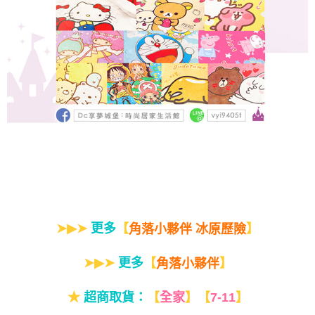
➤▶➤
更多
【
】
角落小夥伴 冰原歷險
➤▶➤
更多
【
】
角落小夥伴
★
超商取貨：
【
全家
】【
7-11
】