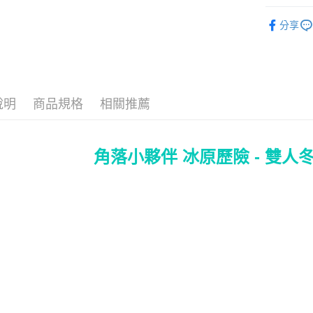
♦ 超細磨
分享
♜ 正版授
運送方式
全家★依
每筆NT$6
說明
商品規格
相關推薦
7-11★
每筆NT$6
角落小夥伴 冰原歷險 - 雙人
宅配
每筆NT$8