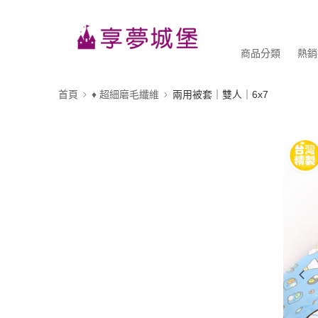
商品分類
熱銷
首頁
♦ 超細磨毛纖維
兩用被套｜雙人｜6x7