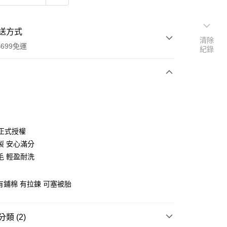
送方式
清除
699免運
紀錄
次付款
付款
X 正式授權
製 安心滿分
毛 輕盈耐洗
 有鋪棉 有拉鍊 可塞被胎
y
類 (2)