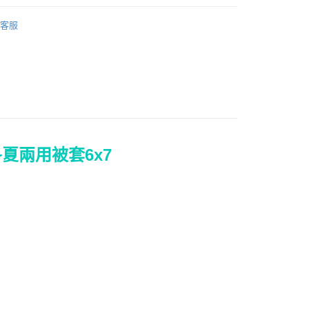
毛纖維
兩用被套｜雙人｜6x7
客服
權品牌
Sumikko gurashi 角落小夥伴
產品說明
0，滿NT$699(含以上)免運費
依產品說明
0，滿NT$699(含以上)免運費
冬夏兩用被套6x7
0，滿NT$699(含以上)免運費