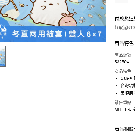
付款與運
超取滿NT$
付款方式
商品特色
信用卡一
商品編號
5325041
超商取貨
商品特色
LINE Pay
San-
台灣精
Apple Pay
柔順磨
街口支付
銷售重點
MIT 正版
悠遊付
Google Pa
商品相關分
ATM付款