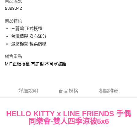
商品編號
超商取貨付款
5399042
LINE Pay
商品特色
Apple Pay
三麗鷗 正式授權
台灣精製 安心滿分
街口支付
混紡棉質 輕柔防皺
悠遊付
銷售重點
Google Pay
MIT正版授權 有鋪棉 不可塞被胎
ATM付款
運送方式
詳細說明
商品規格
相關推薦
全家★依產品說明
每筆NT$60，滿NT$699(含以上)免運費
HELLO KITTY x LINE FRIENDS 手偶
7-11★依產品說明
同樂會-雙人四季涼被5x6
每筆NT$60，滿NT$699(含以上)免運費
宅配