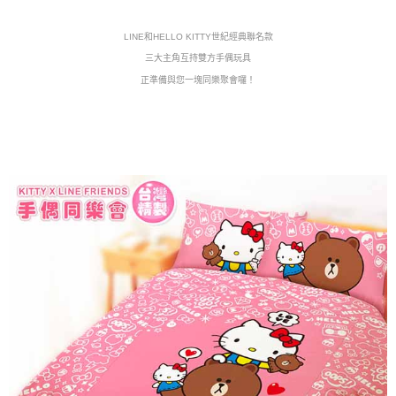
每筆NT$80，滿NT$699(含以上)免運費
LINE和HELLO KITTY世紀經典聯名款
三大主角互持雙方手偶玩具
正準備與您一塊同樂聚會囉！