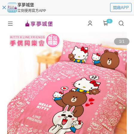
享夢城堡
開啟APP
立刻使用官方APP
0
1
/
1