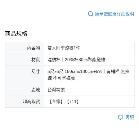
顯示電腦版詳細說明
商品規格
內容物
雙人四季涼被1件
材質
混紡棉｜20％棉80％聚酯纖維
尺寸
5尺x6尺 150cmx180cm±5℅｜有鋪棉 無拉
鍊 不可塞被胎
產地
台灣精製
超商取貨
【全家】【711】
客服