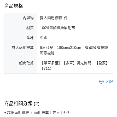
商品規格
內容物
雙人兩用被套1件
材質
100℅聚酯纖維磨毛布
產地
中國
雙人兩用被套
6尺x7尺｜180cmx210cm｜有鋪棉 有拉鍊
可塞被胎
超商取貨
【單筆多組】【多筆】請先詢問｜【全家】
【711】
客服
商品相關分類 (2)
♦ 超細磨毛纖維
兩用被套｜雙人｜6x7