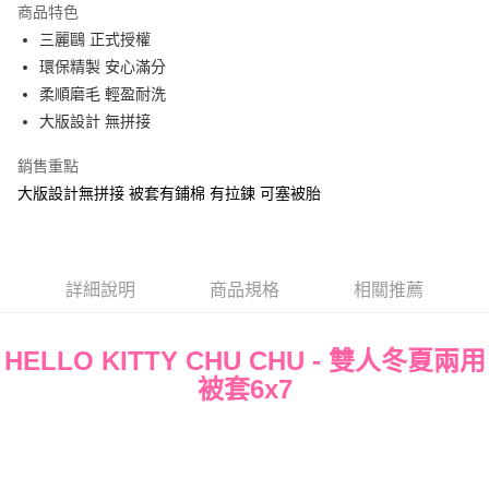
商品特色
Apple Pay
三麗鷗 正式授權
環保精製 安心滿分
街口支付
柔順磨毛 輕盈耐洗
悠遊付
大版設計 無拼接
Google Pay
銷售重點
大版設計無拼接 被套有鋪棉 有拉鍊 可塞被胎
ATM付款
運送方式
全家★依產品說明
詳細說明
商品規格
相關推薦
每筆NT$60，滿NT$699(含以上)免運費
HELLO KITTY CHU CHU - 雙人冬夏兩用
7-11★依產品說明
被套6x7
每筆NT$60，滿NT$699(含以上)免運費
宅配
每筆NT$80，滿NT$699(含以上)免運費