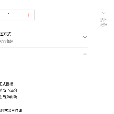
清除
紀錄
送方式
699免運
次付款
付款
X 正式授權
製 安心滿分
毛 輕盈耐洗
 床包枕套三件組