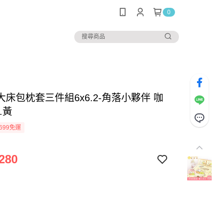
0
床包枕套三件組6x6.2-角落小夥伴 咖
.黃
699免運
280