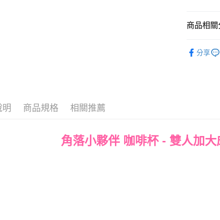
Google Pa
商品相關分
ATM付款
♦ 超細磨
分享
♜ 正版授
運送方式
全家★依
每筆NT$6
說明
商品規格
相關推薦
7-11★
每筆NT$6
角落小夥伴 咖啡杯 - 雙人加大床
宅配
每筆NT$8