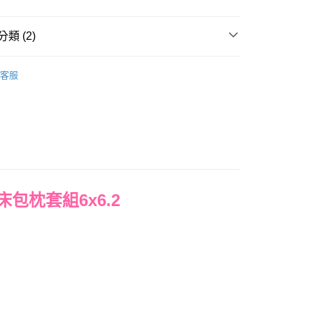
y
類 (2)
毛纖維
床包枕套組｜加大｜6x6.2
客服
權品牌
Sumikko gurashi 角落小夥伴
產品說明
0，滿NT$699(含以上)免運費
依產品說明
0，滿NT$699(含以上)免運費
包枕套組6x6.2
0，滿NT$699(含以上)免運費