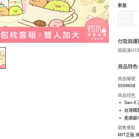
數量
付款與運
超取滿NT$
付款方式
商品特色
信用卡一
商品編號
5599658
超商取貨
商品特色
LINE Pay
San-
台灣精
Apple Pay
柔順磨
街口支付
銷售重點
MIT正版
悠遊付