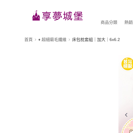
商品分類
熱銷
首頁
♦ 超細磨毛纖維
床包枕套組｜加大｜6x6.2