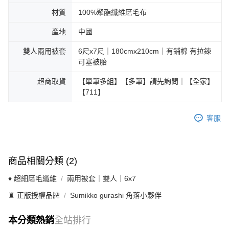
材質
100℅聚酯纖維磨毛布
產地
中國
雙人兩用被套
6尺x7尺｜180cmx210cm｜有鋪棉 有拉鍊
可塞被胎
超商取貨
【單筆多組】【多筆】請先詢問｜【全家】
【711】
客服
商品相關分類 (2)
♦ 超細磨毛纖維
兩用被套｜雙人｜6x7
♜ 正版授權品牌
Sumikko gurashi 角落小夥伴
本分類熱銷
全站排行