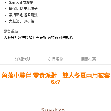
Apple Pay
San-X 正式授權
環保精製 安心滿分
街口支付
柔順磨毛 輕盈耐洗
悠遊付
大版設計 無拼接
Google Pay
銷售重點
大版設計無拼接 被套有鋪棉 有拉鍊 可塞被胎
ATM付款
運送方式
全家★依產品說明
詳細說明
商品規格
相關推薦
每筆NT$60，滿NT$699(含以上)免運費
角落小夥伴 零食派對 - 雙人冬夏兩用被套
7-11★依產品說明
6x7
每筆NT$60，滿NT$699(含以上)免運費
宅配
每筆NT$80，滿NT$699(含以上)免運費