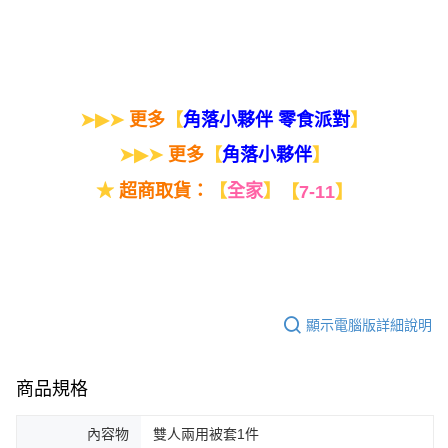
➤▶➤
更多
【
】
角落小夥伴 零食派對
➤▶➤
更多
【
】
角落小夥伴
★
超商取貨：
【
全家
】
【
7-11
】
顯示電腦版詳細說明
商品規格
內容物
雙人兩用被套1件