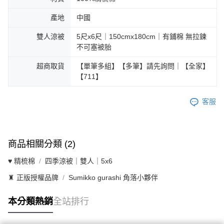
產地
中國
雙人涼被
5尺x6尺｜150cmx180cm｜有鋪棉 無拉鍊
不可塞被胎
超商取貨
【單筆多組】【多筆】請先詢問｜【全家】
【711】
客服
商品相關分類 (2)
♥ 精梳棉
四季涼被｜雙人｜5x6
♜ 正版授權品牌
Sumikko gurashi 角落小夥伴
本分類熱銷
全站排行