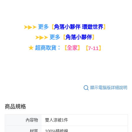
➤▶➤
更多
【
】
角落小夥伴 環遊世界
➤▶➤
更多
【
】
角落小夥伴
★
超商取貨：
【
全家
】
【
7-11
】
顯示電腦版詳細說明
商品規格
內容物
雙人涼被1件
材質
100℅精梳棉