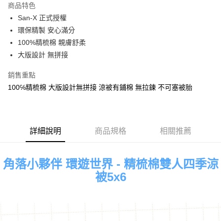
商品特色
Apple Pay
San-X 正式授權
環保精製 安心滿分
街口支付
100%精梳棉 親膚舒柔
悠遊付
大版設計 無拼接
Google Pay
銷售重點
100℅精梳棉 大版設計無拼接 涼被有鋪棉 無拉鍊 不可塞被胎
ATM付款
運送方式
全家★依產品說明
詳細說明
商品規格
相關推薦
每筆NT$60，滿NT$699(含以上)免運費
7-11★依產品說明
角落小夥伴 環遊世界 - 精梳棉雙人四季涼
每筆NT$60，滿NT$699(含以上)免運費
被5x6
宅配
每筆NT$80，滿NT$699(含以上)免運費