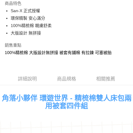
商品特色
Apple Pay
San-X 正式授權
環保精製 安心滿分
街口支付
100%精梳棉 親膚舒柔
悠遊付
大版設計 無拼接
Google Pay
銷售重點
100℅精梳棉 大版設計無拼接 被套有鋪棉 有拉鍊 可塞被胎
ATM付款
運送方式
全家★依產品說明
詳細說明
商品規格
相關推薦
每筆NT$60，滿NT$699(含以上)免運費
角落小夥伴 環遊世界 - 精梳棉雙人床包兩
7-11★依產品說明
用被套四件組
每筆NT$60，滿NT$699(含以上)免運費
宅配
每筆NT$80，滿NT$699(含以上)免運費