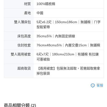
材質
100℅精梳棉
產地
中國
雙人薄床包
5尺x6.2尺｜150cmx186cm｜無鋪棉｜ㄇ字
型鬆緊帶
床包高度
35cm±5℅｜內無固定綁線
信封枕套
76cmx48cm±5℅｜內層交疊15cm｜無鋪棉
雙人兩用被套
6尺x7尺｜180cmx210cm｜有鋪棉 有拉鍊
可塞被胎
超商取貨
【兩用被套】包裝無法超取，若需超取需拿
掉包裝袋
客服
商品相關分類 (2)