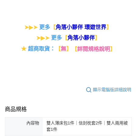
➤▶➤
更多
【
】
角落小夥伴 環遊世界
➤▶➤
更多
【
】
角落小夥伴
★
超商取貨：
【
無
】
【
詳閱規格說明
】
顯示電腦版詳細說明
商品規格
內容物
雙人薄床包1件｜信封枕套2件｜雙人兩用被
套1件