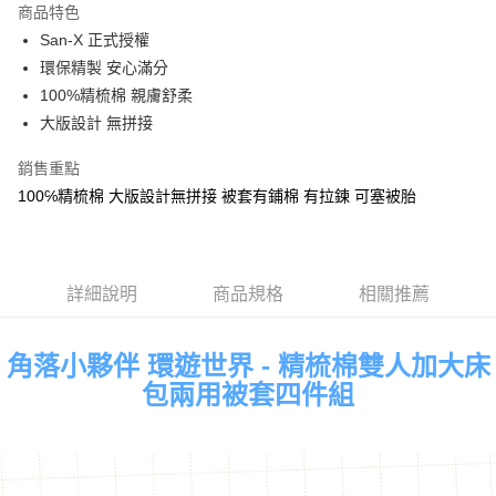
商品特色
Apple Pay
San-X 正式授權
環保精製 安心滿分
街口支付
100%精梳棉 親膚舒柔
悠遊付
大版設計 無拼接
Google Pay
銷售重點
100℅精梳棉 大版設計無拼接 被套有鋪棉 有拉鍊 可塞被胎
ATM付款
運送方式
全家★依產品說明
詳細說明
商品規格
相關推薦
每筆NT$60，滿NT$699(含以上)免運費
角落小夥伴 環遊世界 - 精梳棉雙人加大床
7-11★依產品說明
包兩用被套四件組
每筆NT$60，滿NT$699(含以上)免運費
宅配
每筆NT$80，滿NT$699(含以上)免運費