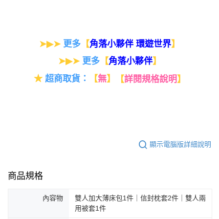
➤▶➤
更多
【
】
角落小夥伴 環遊世界
➤▶➤
更多
【
】
角落小夥伴
★
超商取貨：
【
無
】
【
詳閱規格說明
】
顯示電腦版詳細說明
商品規格
內容物
雙人加大薄床包1件｜信封枕套2件｜雙人兩
用被套1件