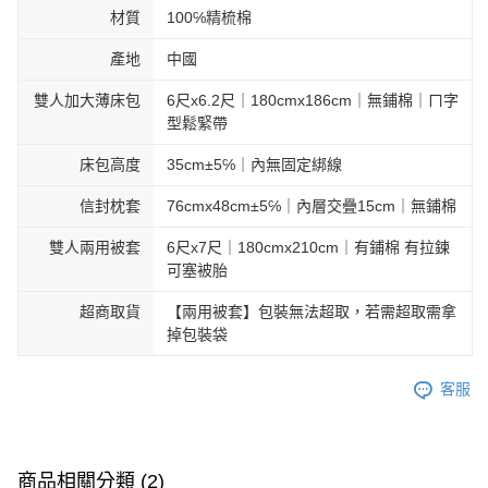
材質
100℅精梳棉
產地
中國
雙人加大薄床包
6尺x6.2尺｜180cmx186cm｜無鋪棉｜ㄇ字
型鬆緊帶
床包高度
35cm±5℅｜內無固定綁線
信封枕套
76cmx48cm±5℅｜內層交疊15cm｜無鋪棉
雙人兩用被套
6尺x7尺｜180cmx210cm｜有鋪棉 有拉鍊
可塞被胎
超商取貨
【兩用被套】包裝無法超取，若需超取需拿
掉包裝袋
客服
商品相關分類 (2)