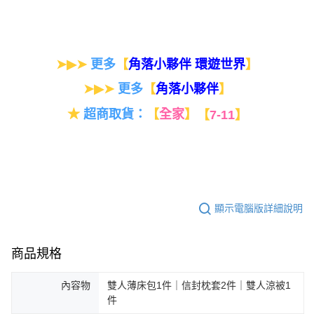
➤▶➤
更多
【
】
角落小夥伴 環遊世界
➤▶➤
更多
【
】
角落小夥伴
★
超商取貨：
【
全家
】
【
7-11
】
顯示電腦版詳細說明
商品規格
內容物
雙人薄床包1件｜信封枕套2件｜雙人涼被1
件