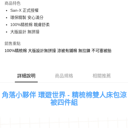
商品特色
Apple Pay
San-X 正式授權
環保精製 安心滿分
街口支付
100%精梳棉 親膚舒柔
悠遊付
大版設計 無拼接
Google Pay
銷售重點
100℅精梳棉 大版設計無拼接 涼被有鋪棉 無拉鍊 不可塞被胎
ATM付款
運送方式
全家★依產品說明
詳細說明
商品規格
相關推薦
每筆NT$60，滿NT$699(含以上)免運費
7-11★依產品說明
角落小夥伴 環遊世界 - 精梳棉雙人床包涼
每筆NT$60，滿NT$699(含以上)免運費
被四件組
宅配
每筆NT$80，滿NT$699(含以上)免運費