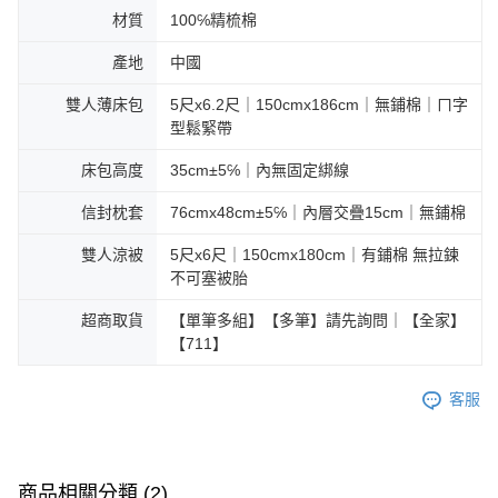
材質
100℅精梳棉
產地
中國
雙人薄床包
5尺x6.2尺｜150cmx186cm｜無鋪棉｜ㄇ字
型鬆緊帶
床包高度
35cm±5℅｜內無固定綁線
信封枕套
76cmx48cm±5℅｜內層交疊15cm｜無鋪棉
雙人涼被
5尺x6尺｜150cmx180cm｜有鋪棉 無拉鍊
不可塞被胎
超商取貨
【單筆多組】【多筆】請先詢問｜【全家】
【711】
客服
商品相關分類 (2)