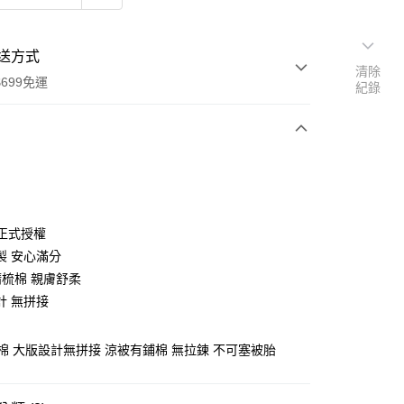
送方式
清除
699免運
紀錄
次付款
付款
X 正式授權
製 安心滿分
精梳棉 親膚舒柔
計 無拼接
梳棉 大版設計無拼接 涼被有鋪棉 無拉鍊 不可塞被胎
y