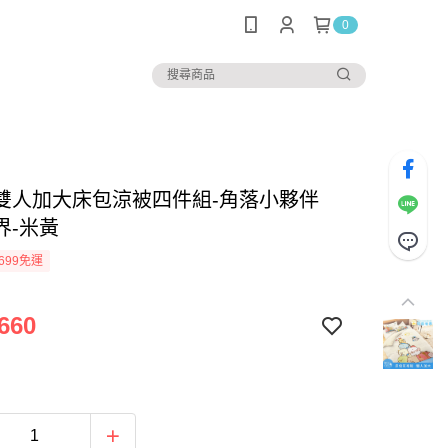
0
雙人加大床包涼被四件組-角落小夥伴
界-米黃
699免運
660