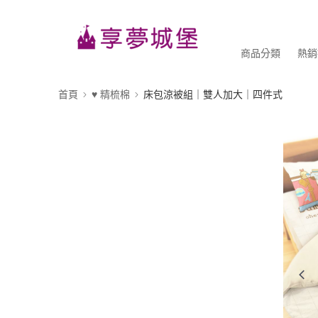
商品分類
熱銷
首頁
♥ 精梳棉
床包涼被組｜雙人加大｜四件式