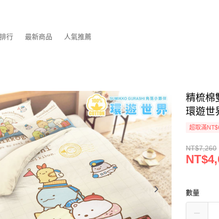
排行
最新商品
人氣推薦
精梳棉
環遊世
超取滿NT$
NT$7,260
NT$4,
數量