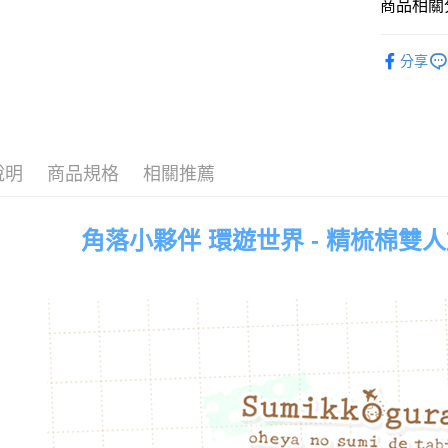
商品相關分
♥ 精梳棉
運送方式
分享
♜ 正版授
全家★依
每筆NT$6
7-11★
說明
商品規格
相關推薦
每筆NT$6
宅配
角落小夥伴 環遊世界 - 精梳棉雙
每筆NT$8