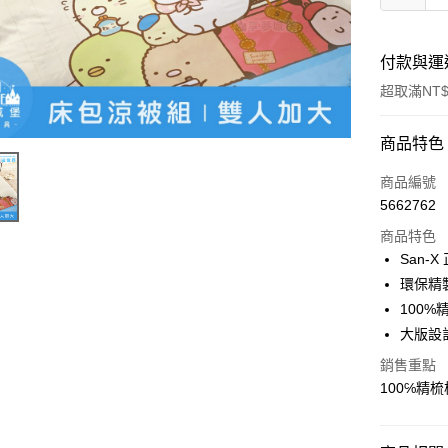
付款與運
超取滿NT$
付款方式
商品特色
信用卡一
商品編號
5662762
超商取貨
商品特色
LINE Pay
San-
環保精
Apple Pay
100%
街口支付
大版設
悠遊付
銷售重點
100℅精
Google Pa
ATM付款