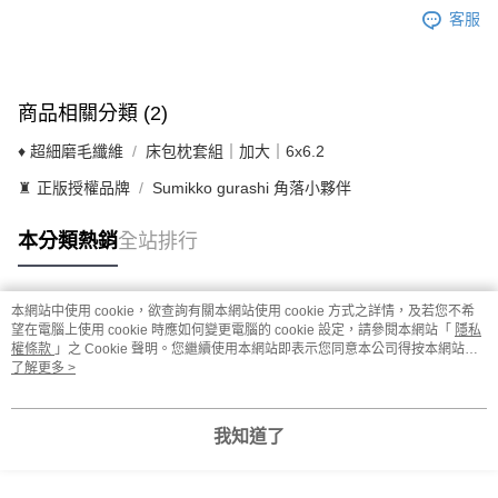
客服
商品相關分類 (2)
♦ 超細磨毛纖維
床包枕套組｜加大｜6x6.2
♜ 正版授權品牌
Sumikko gurashi 角落小夥伴
本分類熱銷
全站排行
本網站中使用 cookie，欲查詢有關本網站使用 cookie 方式之詳情，及若您不希
熱門標籤
望在電腦上使用 cookie 時應如何變更電腦的 cookie 設定，請參閱本網站「
隱私
權條款
」之 Cookie 聲明。您繼續使用本網站即表示您同意本公司得按本網站使
用條款之 Cookie 聲明使用 cookie。
了解更多 >
我知道了