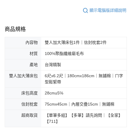
顯示電腦版詳細說明
商品規格
內容物
雙人加大薄床包1件｜信封枕套2件
材質
100℅聚酯纖維磨毛布
產地
台灣精製
雙人加大薄床包
6尺x6.2尺｜180cmx186cm｜無鋪棉｜ㄇ字
型鬆緊帶
床包高度
28cm±5℅
信封枕套
75cmx45cm｜內層交疊15cm｜無鋪棉
超商取貨
【單筆多組】【多筆】請先詢問｜【全家】
【711】