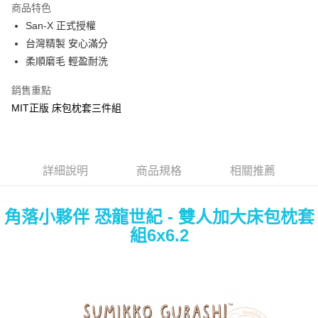
商品特色
Apple Pay
San-X 正式授權
台灣精製 安心滿分
街口支付
柔順磨毛 輕盈耐洗
悠遊付
銷售重點
Google Pay
MIT正版 床包枕套三件組
ATM付款
運送方式
詳細說明
商品規格
相關推薦
全家★依產品說明
每筆NT$60，滿NT$699(含以上)免運費
角落小夥伴 恐龍世紀 - 雙人加大床包枕套
7-11★依產品說明
組6x6.2
每筆NT$60，滿NT$699(含以上)免運費
宅配
每筆NT$80，滿NT$699(含以上)免運費