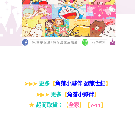
➤▶➤
更多
【
】
角落小夥伴 恐龍世紀
➤▶➤
更多
【
】
角落小夥伴
★
超商取貨：
【
全家
】
【
7-11
】