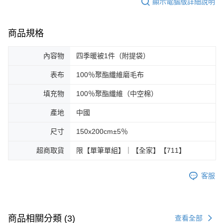
顯示電腦版詳細說明
商品規格
內容物
四季暖被1件（附提袋）
表布
100％聚酯纖維磨毛布
填充物
100％聚酯纖維（中空棉）
產地
中國
尺寸
150x200cm±5％
超商取貨
限【單筆單組】｜【全家】【711】
客服
商品相關分類 (3)
查看全部