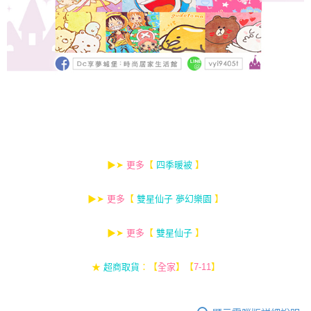
▶➤
更多
【
】
四季暖被
▶➤
更多
【
】
雙星仙子 夢幻樂園
▶➤
更多
【
】
雙星仙子
★
超商取貨
：【
全家
】【
7-11
】