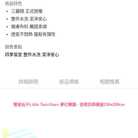
商品特色
Apple Pay
三麗鷗 正式授權
整件水洗 潔淨安心
街口支付
親膚布料 觸感柔順
悠遊付
透氣不悶熱 蓬鬆有彈性
Google Pay
銷售重點
四季皆宜 整件水洗 潔淨安心
ATM付款
運送方式
全家★依產品說明
詳細說明
商品規格
相關推薦
每筆NT$60，滿NT$699(含以上)免運費
7-11★依產品說明
雙星仙子Little TwinStars 夢幻樂園 - 舒柔四季暖被150x200cm
每筆NT$60，滿NT$699(含以上)免運費
宅配
每筆NT$80，滿NT$699(含以上)免運費