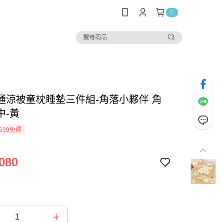
0
通涼被童枕睡墊三件組-角落小夥伴 角
中-黃
699免運
080