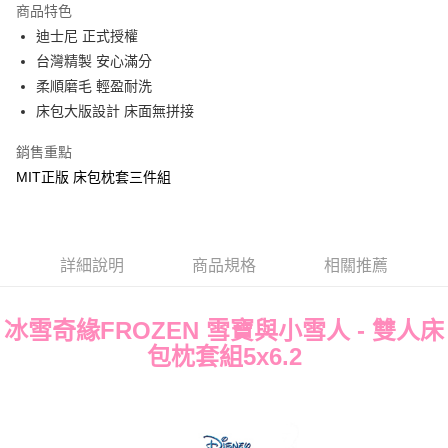
商品特色
Apple Pay
迪士尼 正式授權
台灣精製 安心滿分
街口支付
柔順磨毛 輕盈耐洗
悠遊付
床包大版設計 床面無拼接
Google Pay
銷售重點
MIT正版 床包枕套三件組
ATM付款
運送方式
全家★依產品說明
詳細說明
商品規格
相關推薦
每筆NT$60，滿NT$699(含以上)免運費
冰雪奇緣FROZEN 雪寶與小雪人 - 雙人床
7-11★依產品說明
包枕套組5x6.2
每筆NT$60，滿NT$699(含以上)免運費
宅配
每筆NT$80，滿NT$699(含以上)免運費