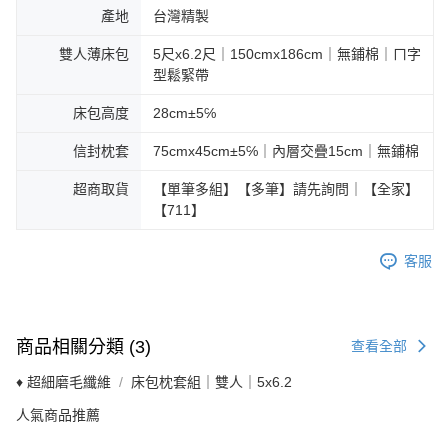
產地
台灣精製
雙人薄床包
5尺x6.2尺｜150cmx186cm｜無鋪棉｜ㄇ字
型鬆緊帶
床包高度
28cm±5℅
信封枕套
75cmx45cm±5℅｜內層交疊15cm｜無鋪棉
超商取貨
【單筆多組】【多筆】請先詢問｜【全家】
【711】
客服
商品相關分類 (3)
查看全部
♦ 超細磨毛纖維
床包枕套組｜雙人｜5x6.2
人氣商品推薦