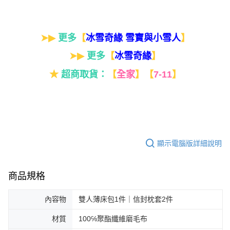
➤▶
更多
【
】
冰雪奇緣 雪寶與小雪人
➤▶
更多
【
】
冰雪奇緣
★
超商取貨：
【
全家
】
【
7-11
】
顯示電腦版詳細說明
商品規格
內容物
雙人薄床包1件｜信封枕套2件
材質
100℅聚酯纖維磨毛布