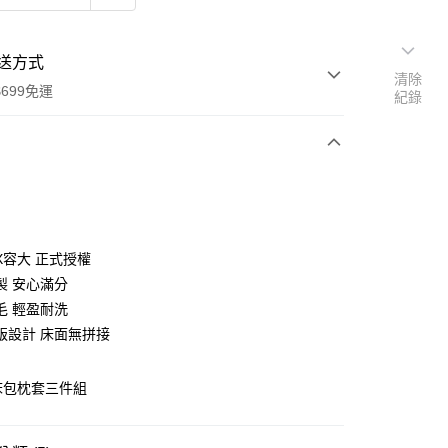
送方式
清除
699免運
紀錄
次付款
付款
X容大 正式授權
製 安心滿分
毛 輕盈耐洗
版設計 床面無拼接
 床包枕套三件組
y