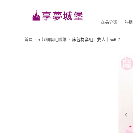
商品分類
熱銷
首頁
♦ 超細磨毛纖維
床包枕套組｜雙人｜5x6.2