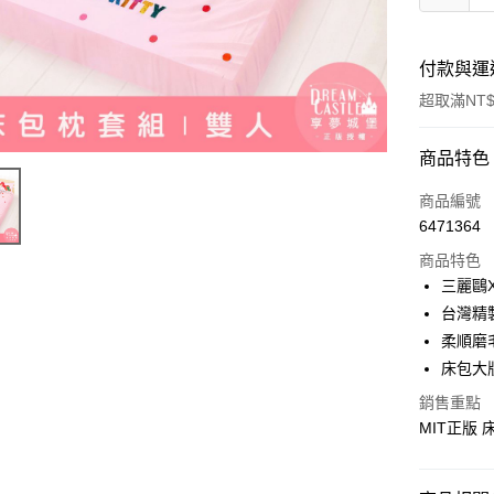
付款與運
超取滿NT$
付款方式
商品特色
信用卡一
商品編號
6471364
超商取貨
商品特色
LINE Pay
三麗鷗
台灣精
Apple Pay
柔順磨
街口支付
床包大
悠遊付
銷售重點
MIT正版
Google Pa
ATM付款