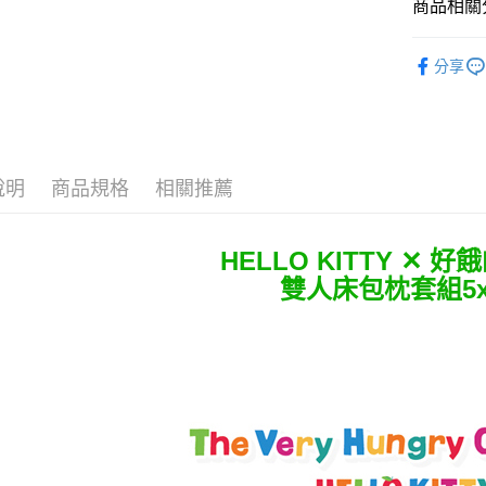
商品相關分
♦ 超細磨
運送方式
分享
人氣商品
全家★依
♜ 正版授
每筆NT$6
♜ 正版授
7-11★
說明
商品規格
相關推薦
♜ 正版授
每筆NT$6
宅配
HELLO KITTY ✕ 
每筆NT$8
雙人床包枕套組5x6