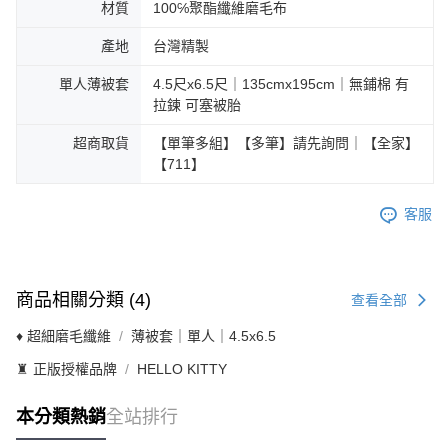
材質
100℅聚酯纖維磨毛布
產地
台灣精製
單人薄被套
4.5尺x6.5尺｜135cmx195cm｜無鋪棉 有
拉鍊 可塞被胎
超商取貨
【單筆多組】【多筆】請先詢問｜【全家】
【711】
客服
商品相關分類 (4)
查看全部
♦ 超細磨毛纖維
薄被套｜單人｜4.5x6.5
♜ 正版授權品牌
HELLO KITTY
本分類熱銷
全站排行