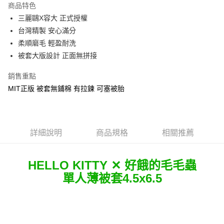
商品特色
Apple Pay
三麗鷗X容大 正式授權
台灣精製 安心滿分
街口支付
柔順磨毛 輕盈耐洗
悠遊付
被套大版設計 正面無拼接
Google Pay
銷售重點
MIT正版 被套無鋪棉 有拉鍊 可塞被胎
ATM付款
運送方式
全家★依產品說明
詳細說明
商品規格
相關推薦
每筆NT$60，滿NT$699(含以上)免運費
HELLO KITTY ✕ 好餓的毛毛蟲
7-11★依產品說明
單人薄被套4.5x6.5
每筆NT$60，滿NT$699(含以上)免運費
宅配
每筆NT$80，滿NT$699(含以上)免運費