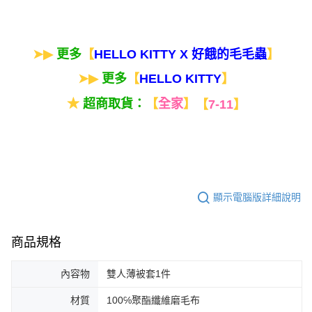
➤▶
更多
【
】
HELLO KITTY X 好餓的毛毛蟲
➤▶
更多
【
】
HELLO KITTY
★
超商取貨：
【
全家
】
【
7-11
】
顯示電腦版詳細說明
商品規格
內容物
雙人薄被套1件
材質
100℅聚酯纖維磨毛布