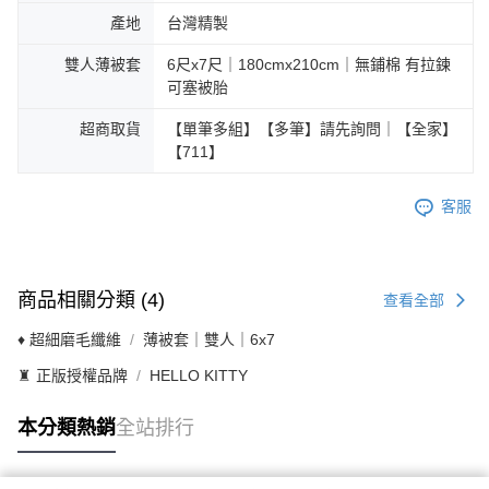
產地
台灣精製
雙人薄被套
6尺x7尺｜180cmx210cm｜無鋪棉 有拉鍊
可塞被胎
超商取貨
【單筆多組】【多筆】請先詢問｜【全家】
【711】
客服
商品相關分類 (4)
查看全部
♦ 超細磨毛纖維
薄被套｜雙人｜6x7
♜ 正版授權品牌
HELLO KITTY
本分類熱銷
全站排行