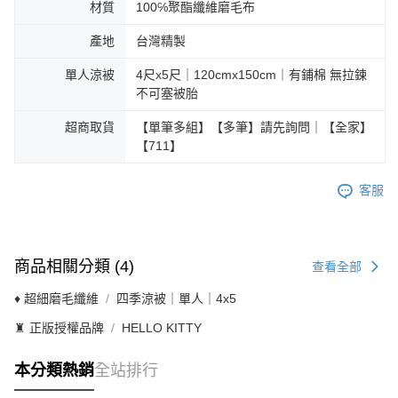
材質
100℅聚酯纖維磨毛布
產地
台灣精製
單人涼被
4尺x5尺｜120cmx150cm｜有鋪棉 無拉鍊
不可塞被胎
超商取貨
【單筆多組】【多筆】請先詢問｜【全家】
【711】
客服
商品相關分類 (4)
查看全部
♦ 超細磨毛纖維
四季涼被｜單人｜4x5
♜ 正版授權品牌
HELLO KITTY
本分類熱銷
全站排行