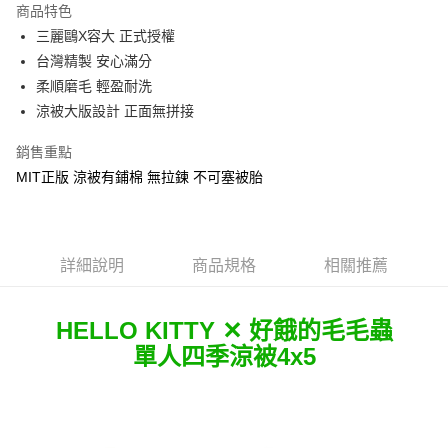
商品特色
Apple Pay
三麗鷗X容大 正式授權
台灣精製 安心滿分
街口支付
柔順磨毛 輕盈耐洗
悠遊付
涼被大版設計 正面無拼接
Google Pay
銷售重點
MIT正版 涼被有鋪棉 無拉鍊 不可塞被胎
ATM付款
運送方式
全家★依產品說明
詳細說明
商品規格
相關推薦
每筆NT$60，滿NT$699(含以上)免運費
HELLO KITTY ✕ 好餓的毛毛蟲
7-11★依產品說明
單人四季涼被4x5
每筆NT$60，滿NT$699(含以上)免運費
宅配
每筆NT$80，滿NT$699(含以上)免運費