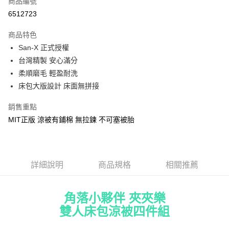
商品編號
超商取貨付款
6512723
LINE Pay
商品特色
Apple Pay
San-X 正式授權
台灣精製 安心滿分
街口支付
柔順磨毛 輕盈耐洗
悠遊付
床包大版設計 床面無拼接
Google Pay
銷售重點
MIT正版 涼被有鋪棉 無拉鍊 不可塞被胎
ATM付款
運送方式
全家★依產品說明
詳細說明
商品規格
相關推薦
每筆NT$60，滿NT$699(含以上)免運費
角落小夥伴 夾夾樂
7-11★依產品說明
雙人床包涼被四件組
每筆NT$60，滿NT$699(含以上)免運費
宅配