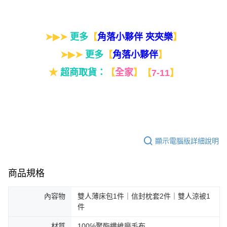
➤▶➤
更多
【
】
角落小夥伴 夾夾樂
➤▶➤
更多
【
】
角落小夥伴
★
超商取貨：
【
全家
】
【
7-11
】
顯示電腦版詳細說明
商品規格
內容物
雙人薄床包1件｜信封枕套2件｜雙人涼被1
件
材質
100℅聚酯纖維磨毛布