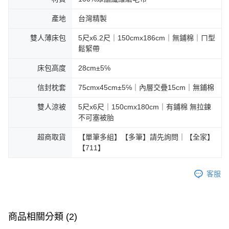
產地
台灣精製
雙人薄床包
5尺x6.2尺｜150cmx186cm｜無鋪棉｜ㄇ型
鬆緊帶
床包高度
28cm±5℅
信封枕套
75cmx45cm±5℅｜內層交疊15cm｜無鋪棉
雙人涼被
5尺x6尺｜150cmx180cm｜有鋪棉 無拉鍊
不可塞被胎
超商取貨
【單筆多組】【多筆】請先詢問｜【全家】
【711】
客服
商品相關分類 (2)