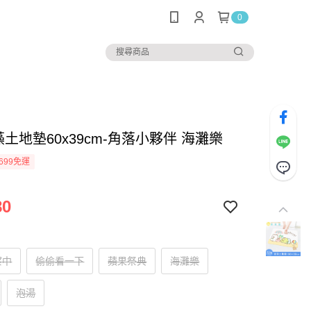
0
藻土地墊60x39cm-角落小夥伴 海灘樂
699免運
80
察中
偷偷看一下
蘋果祭典
海灘樂
泡湯