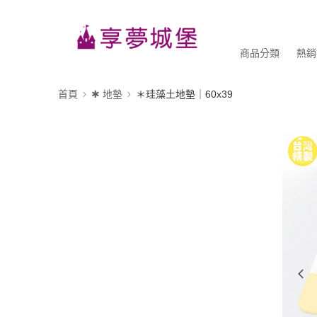
商品分類
熱銷
首頁
✱ 地墊
＊珪藻土地墊｜60x39