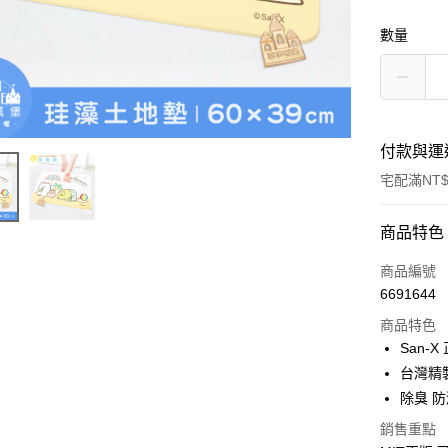
數量
付款與運
宅配滿NT$
付款方式
商品特色
信用卡一
商品編號
6691644
LINE Pay
商品特色
Apple Pay
San-
台灣精
街口支付
除臭 
悠遊付
銷售重點