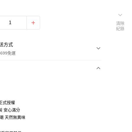
清除
紀錄
送方式
699免運
次付款
X 正式授權
製 安心滿分
防潮 天然無異味