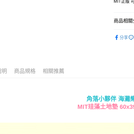
MIT正版
Google Pa
ATM付款
商品相關分
運送方式
✱ 地墊
分享
♜ 正版授
宅配
每筆NT$8
說明
商品規格
相關推薦
角落小夥伴 海灘
MIT珪藻土地墊 60x3