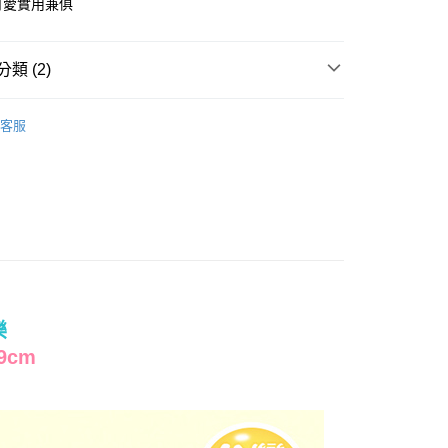
 可愛實用兼俱
y
類 (2)
＊珪藻土地墊｜60x39
客服
權品牌
Sumikko gurashi 角落小夥伴
0，滿NT$699(含以上)免運費
樂
9cm