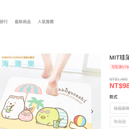
排行
最新商品
人氣推薦
MIT珪
宅配滿NT$
NT$1,480
NT$9
款式
植栽觀
吹泡泡