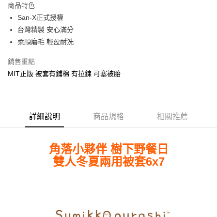
商品特色
Apple Pay
San-X正式授權
台灣精製 安心滿分
街口支付
柔順磨毛 輕盈耐洗
悠遊付
銷售重點
Google Pay
MIT正版 被套有鋪棉 有拉鍊 可塞被胎
ATM付款
運送方式
詳細說明
商品規格
相關推薦
全家★依產品說明
每筆NT$60，滿NT$699(含以上)免運費
角落小夥伴 樹下野餐日
7-11★依產品說明
雙人冬夏兩用被套6x7
每筆NT$60，滿NT$699(含以上)免運費
宅配
每筆NT$80，滿NT$699(含以上)免運費