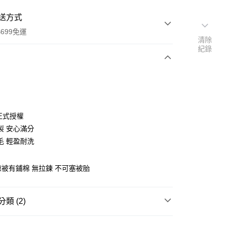
送方式
699免運
清除
紀錄
次付款
付款
X正式授權
製 安心滿分
毛 輕盈耐洗
 涼被有鋪棉 無拉鍊 不可塞被胎
y
類 (2)
毛纖維
四季涼被｜雙人｜5x6