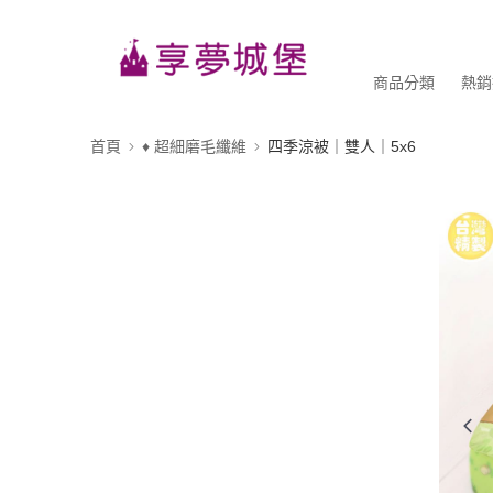
商品分類
熱銷
首頁
♦ 超細磨毛纖維
四季涼被｜雙人｜5x6