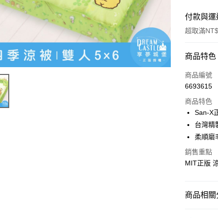
付款與運
超取滿NT$
付款方式
商品特色
信用卡一
商品編號
6693615
超商取貨
商品特色
LINE Pay
San-
台灣精
Apple Pay
柔順磨
街口支付
銷售重點
MIT正版
悠遊付
Google Pa
商品相關分
ATM付款
♦ 超細磨