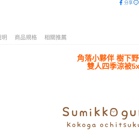
分享
♜ 正版授
運送方式
全家★依
每筆NT$6
說明
商品規格
相關推薦
7-11★
每筆NT$6
角落小夥伴 樹下
宅配
雙人四季涼被5x
每筆NT$8