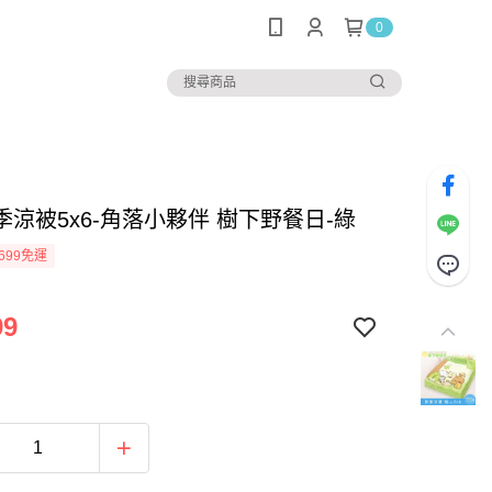
0
季涼被5x6-角落小夥伴 樹下野餐日-綠
699免運
99