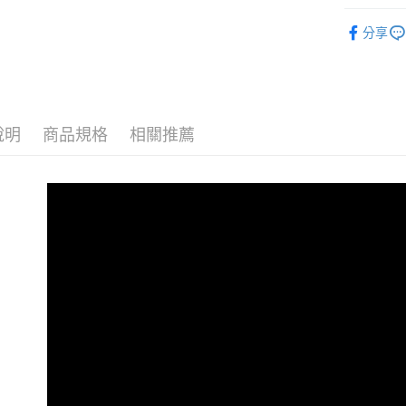
✧萬用收
分享
人氣商品
運送方式
♜ 正版授
全家★依
每筆NT$6
說明
商品規格
相關推薦
7-11★
每筆NT$6
宅配
每筆NT$8