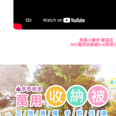
角落小夥伴
雜貨店
- MIT萬用收納被5x6附束口