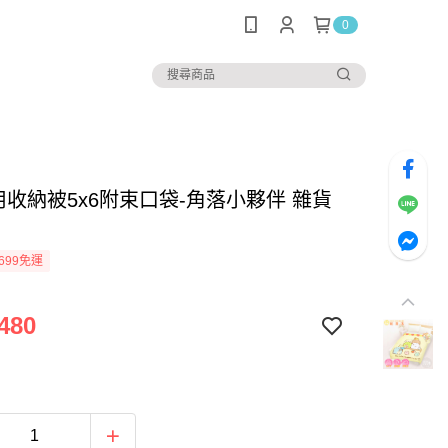
0
用收納被5x6附束口袋-角落小夥伴 雜貨
699免運
480