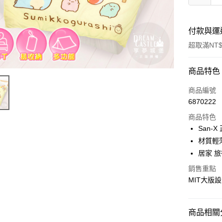
付款與運
超取滿NT$
付款方式
商品特色
信用卡一
商品編號
6870222
超商取貨
商品特色
LINE Pay
San-
材質輕
Apple Pay
居家 旅
街口支付
銷售重點
MIT大版
悠遊付
Google Pa
商品相關分
ATM付款