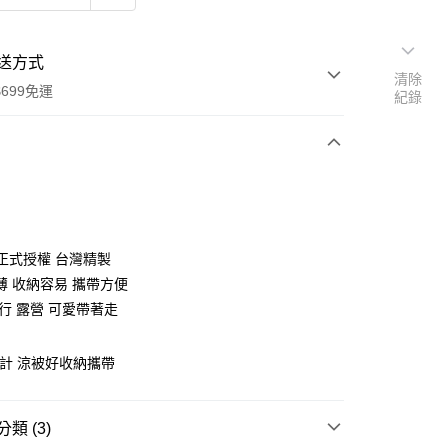
送方式
清除
699免運
紀錄
次付款
付款
X 正式授權 台灣精製
薄 收納容易 攜帶方便
行 露營 可愛帶著走
設計 涼被好收納攜帶
y
類 (3)